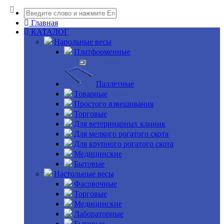
Главная
КАТАЛОГ
Напольные весы
Платформенные
Паллетные
Товарные
Простого взвешивания
Торговые
Для ветеринарных клиник
Для мелкого рогатого скота
Для крупного рогатого скота
Медицинские
Бытовые
Настольные весы
Фасовочные
Торговые
Медицинские
Лабораторные
Бытовые