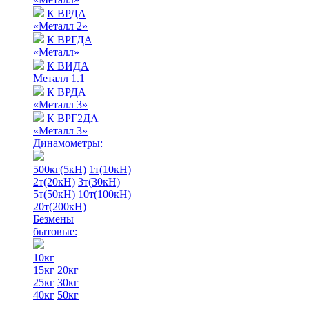
К ВРДА
«Металл 2»
К ВРГДА
«Металл»
К ВИДА
Металл 1.1
К ВРДА
«Металл 3»
К ВРГ2ДА
«Металл 3»
Динамометры:
500кг(5кН)
1т(10кН)
2т(20кН)
3т(30кН)
5т(50кН)
10т(100кН)
20т(200кН)
Безмены
бытовые:
10кг
15кг
20кг
25кг
30кг
40кг
50кг