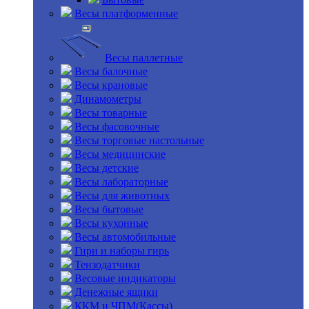
Весы платформенные
Весы паллетные
Весы балочные
Весы крановые
Динамометры
Весы товарные
Весы фасовочные
Весы торговые настольные
Весы медицинские
Весы детские
Весы лабораторные
Весы для животных
Весы бытовые
Весы кухонные
Весы автомобильные
Гири и наборы гирь
Тензодатчики
Весовые индикаторы
Денежные ящики
ККМ и ЧПМ(Кассы)