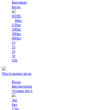
Бытовые
весы:
НПВ:
60кг
150кг
200кг
300кг
600кг
1т
2т
3т
5т
10т
Настольные весы
Весы
фасовочные
(только вес)
:
3кг
6кг
15кг