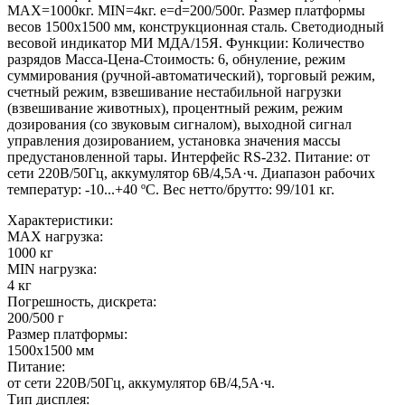
MAX=1000кг. MIN=4кг. e=d=200/500г. Размер платформы
весов 1500х1500 мм, конструкционная сталь. Светодиодный
весовой индикатор МИ МДА/15Я. Функции: Количество
разрядов Масса-Цена-Стоимость: 6, обнуление, режим
суммирования (ручной-автоматический), торговый режим,
счетный режим, взвешивание нестабильной нагрузки
(взвешивание животных), процентный режим, режим
дозирования (со звуковым сигналом), выходной сигнал
управления дозированием, установка значения массы
предустановленной тары. Интерфейс RS-232. Питание: от
сети 220В/50Гц, аккумулятор 6В/4,5А·ч. Диапазон рабочих
температур: -10...+40 ºС. Вес нетто/брутто: 99/101 кг.
Характеристики:
MAX нагрузка:
1000 кг
MIN нагрузка:
4 кг
Погрешность, дискрета:
200/500 г
Размер платформы:
1500х1500 мм
Питание:
от сети 220В/50Гц, аккумулятор 6В/4,5А·ч.
Тип дисплея: