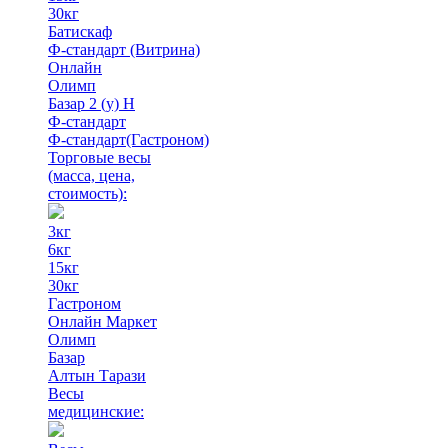
30кг
Батискаф
Ф-стандарт (Витрина)
Онлайн
Олимп
Базар 2 (у) Н
Ф-стандарт
Ф-стандарт(Гастроном)
Торговые весы
(масса, цена,
стоимость)
:
3кг
6кг
15кг
30кг
Гастроном
Онлайн Маркет
Олимп
Базар
Алтын Тарази
Весы
медицинские: