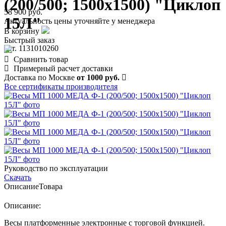
(200/500; 1500х1500) "Циклоп
58 900 руб.
15Л"
Актуальность цены уточняйте у менеджера
В корзину
Быстрый заказ
арт. 1131010260
Сравнить товар
Примерный расчет доставки
Доставка по Москве
от 1000 руб.
Все сертификаты производителя
Руководство по эксплуатации
Скачать
Описание
Товара
Описание:
Весы платформенные электронные с торговой функцией.