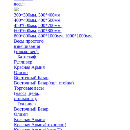
весы:
300*300мм.
300*400мм.
400*400мм.
400*500мм.
450*600мм.
500*700мм.
600*600мм.
600*800мм.
800*800мм.
800*1000мм.
1000*1000мм.
Весы простого
взвешивания
(только вес)
:
Батискаф
Гулливер
Красная Армия
Олимп
Восточный Базар
Восточный Базар(скл. стойка)
Торговые весы
(масса, цена,
стоимость)
:
Гулливер
Восточный Базар
Олимп
Красная Армия
Красная Армия(технолог.)
Красная Армия(Авто Т)