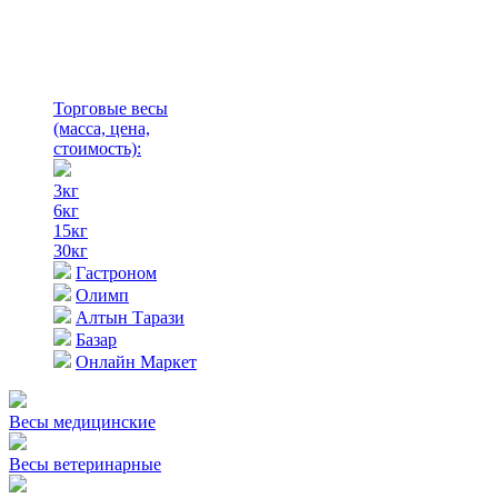
Торговые весы
(масса, цена,
стоимость)
:
3кг
6кг
15кг
30кг
Гастроном
Олимп
Алтын Тарази
Базар
Онлайн Маркет
Весы медицинские
Весы ветеринарные