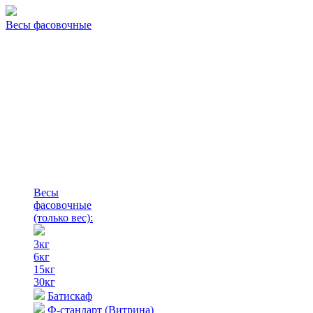
Весы фасовочные
Весы
фасовочные
(только вес)
:
3кг
6кг
15кг
30кг
Батискаф
Ф-стандарт (Витрина)