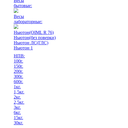
Весы
бытовые:
Весы
лабораторные:
Ньютон(OIML R 76)
Ньютон(без поверки)
Ньютон ЛС(ГЛС)
Ньютон 1
НПВ:
100г.
150г.
200г.
300г.
600г.
1кг.
1,5кг.
2кг.
2,5кг.
3кг.
6кг.
15кг.
30кг.