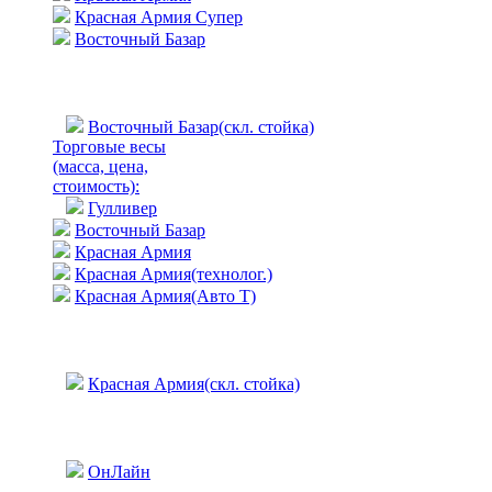
Красная Армия Супер
Восточный Базар
Восточный Базар(скл. стойка)
Торговые весы
(масса, цена,
стоимость)
:
Гулливер
Восточный Базар
Красная Армия
Красная Армия(технолог.)
Красная Армия(Авто Т)
Красная Армия(скл. стойка)
ОнЛайн