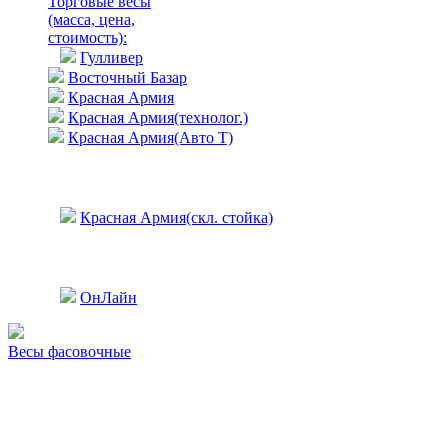
Торговые весы
(масса, цена,
стоимость)
:
Гулливер
Восточный Базар
Красная Армия
Красная Армия(технолог.)
Красная Армия(Авто Т)
Красная Армия(скл. стойка)
ОнЛайн
Весы фасовочные