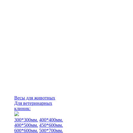
Весы для животных
Для ветеринарных
клиник:
300*300мм.
400*400мм.
400*500мм.
450*600мм.
600*600мм.
500*700мм.