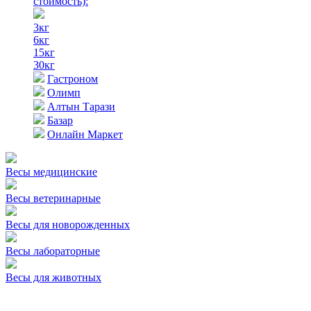
стоимость)
:
3кг
6кг
15кг
30кг
Гастроном
Олимп
Алтын Тарази
Базар
Онлайн Маркет
Весы медицинские
Весы ветеринарные
Весы для новорожденных
Весы лабораторные
Весы для животных