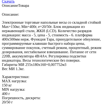
Скачать
Описание
Товара
Описание:
Электронные торговые напольные весы со складной стойкой
Мах=150кг, Min=400г, e=20/50г. Блок индикации из
нержавеющей стали, ЖКИ (LCD). Количество разрядов
индикации: масса - 5, цена - 5, стоимость - 6. платформа
400х500мм нерж. Функция Тара, принудительное обнуление,
программируемые клавиши быстрого набора цены,
суммирование покупок, счетный режим, процентный, режим
дозирования, нестабильное взвешивание. Питание от сети
220В, аккумулятора 4В/4Ач. Регулировка подсветки
индикатора. Весы технологические без поверки.
Габариты МИ 255х180х160=0,007752м3
Вес МИ 1.3кг.
Характеристики:
MAX нагрузка:
150 кг
MIN нагрузка:
400 г
Погрешность, дискрета:
20/50 г