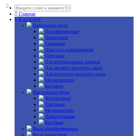
Главная
КАТАЛОГ
Напольные весы
Платформенные
Паллетные
Товарные
Простого взвешивания
Торговые
Для ветеринарных клиник
Для мелкого рогатого скота
Для крупного рогатого скота
Медицинские
Бытовые
Настольные весы
Фасовочные
Торговые
Медицинские
Лабораторные
Бытовые
Весы платформенные
Весы паллетные