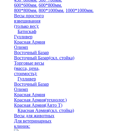
600*600мм.
600*800мм.
800*800мм.
800*1000мм.
1000*1000мм.
Весы простого
взвешивания
(только вес)
:
Батискаф
Гулливер
Красная Армия
Олимп
Восточный Базар
Восточный Базар(скл. стойка)
Торговые весы
(масса, цена,
стоимость)
:
Гулливер
Восточный Базар
Олимп
Красная Армия
Красная Армия(технолог.)
Красная Армия(Авто Т)
Красная Армия(скл. стойка)
Весы для животных
Для ветеринарных
клиник: