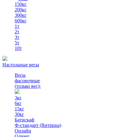
150кг
200кг
300кг
600кг
1т
2т
3т
5т
10т
Настольные весы
Весы
фасовочные
(только вес)
:
3кг
6кг
15кг
30кг
Батискаф
Ф-стандарт (Витрина)
Онлайн
Олимп