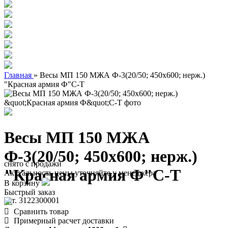
Главная
»
Весы МП 150 МЖА Ф-3(20/50; 450х600; нерж.)
"Красная армия Ф"С-Т
Весы МП 150 МЖА
Ф-3(20/50; 450х600; нерж.)
снято с продажи
"Красная армия Ф"С-Т
Актуальность цены уточняйте у менеджера
В корзину
Быстрый заказ
арт. 3122300001
Сравнить товар
Примерный расчет доставки