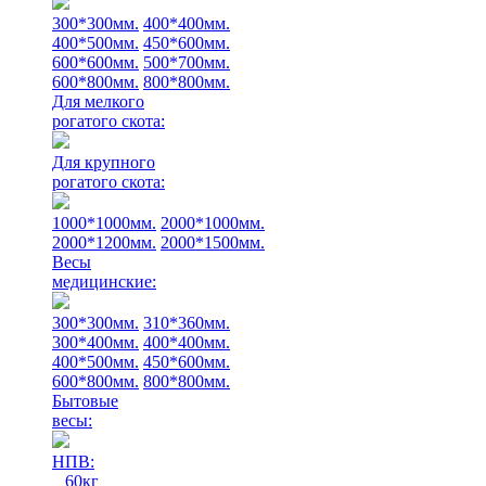
300*300мм.
400*400мм.
400*500мм.
450*600мм.
600*600мм.
500*700мм.
600*800мм.
800*800мм.
Для мелкого
рогатого скота:
Для крупного
рогатого скота:
1000*1000мм.
2000*1000мм.
2000*1200мм.
2000*1500мм.
Весы
медицинские:
300*300мм.
310*360мм.
300*400мм.
400*400мм.
400*500мм.
450*600мм.
600*800мм.
800*800мм.
Бытовые
весы:
НПВ:
60кг