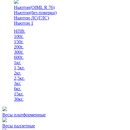
Ньютон(OIML R 76)
Ньютон(без поверки)
Ньютон ЛС(ГЛС)
Ньютон 1
НПВ:
100г.
150г.
200г.
300г.
600г.
1кг.
1,5кг.
2кг.
2,5кг.
3кг.
6кг.
15кг.
30кг.
Весы платформенные
Весы паллетные