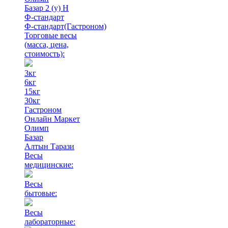
Базар 2 (у) Н
Ф-стандарт
Ф-стандарт(Гастроном)
Торговые весы
(масса, цена,
стоимость)
:
3кг
6кг
15кг
30кг
Гастроном
Онлайн Маркет
Олимп
Базар
Алтын Тарази
Весы
медицинские:
Весы
бытовые:
Весы
лабораторные: