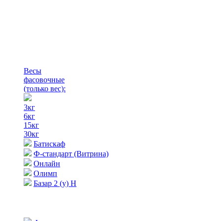
Весы
фасовочные
(только вес)
:
3кг
6кг
15кг
30кг
Батискаф
Ф-стандарт (Витрина)
Онлайн
Олимп
Базар 2 (у) Н