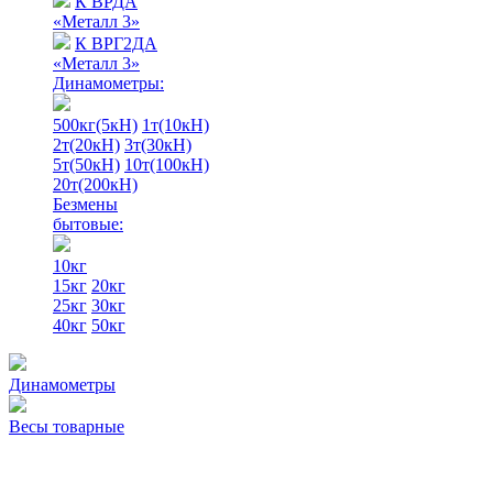
К ВРДА
«Металл 3»
К ВРГ2ДА
«Металл 3»
Динамометры:
500кг(5кН)
1т(10кН)
2т(20кН)
3т(30кН)
5т(50кН)
10т(100кН)
20т(200кН)
Безмены
бытовые:
10кг
15кг
20кг
25кг
30кг
40кг
50кг
Динамометры
Весы товарные