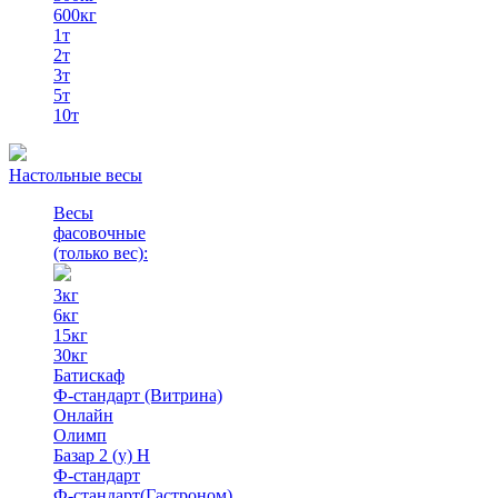
600кг
1т
2т
3т
5т
10т
Настольные весы
Весы
фасовочные
(только вес)
:
3кг
6кг
15кг
30кг
Батискаф
Ф-стандарт (Витрина)
Онлайн
Олимп
Базар 2 (у) Н
Ф-стандарт
Ф-стандарт(Гастроном)