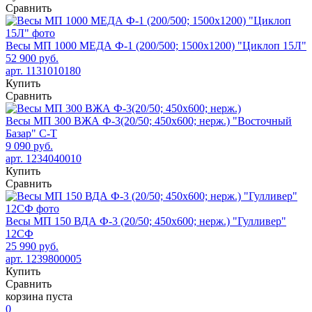
Сравнить
Весы МП 1000 МЕДА Ф-1 (200/500; 1500х1200) "Циклоп 15Л"
52 900 руб.
арт. 1131010180
Купить
Сравнить
Весы МП 300 ВЖА Ф-3(20/50; 450х600; нерж.) "Восточный
Базар" С-Т
9 090 руб.
арт. 1234040010
Купить
Сравнить
Весы МП 150 ВДА Ф-3 (20/50; 450х600; нерж.) "Гулливер"
12СФ
25 990 руб.
арт. 1239800005
Купить
Сравнить
корзина пуста
0