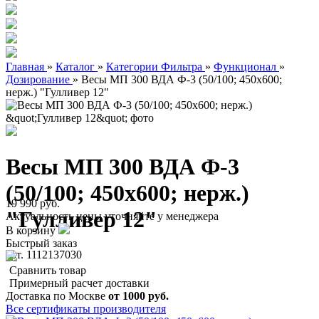
Главная
»
Каталог
»
Категории Фильтра
»
Функционал
»
Дозирование
»
Весы МП 300 ВДА Ф-3 (50/100; 450х600;
нерж.) "Гулливер 12"
Весы МП 300 ВДА Ф-3
(50/100; 450х600; нерж.)
19 990 руб.
"Гулливер 12"
Актуальность цены уточняйте у менеджера
В корзину
Быстрый заказ
арт. 1112137030
Сравнить товар
Примерный расчет доставки
Доставка по Москве
от 1000 руб.
Все сертификаты производителя