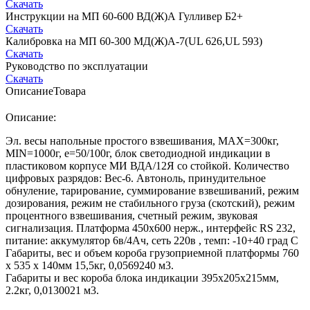
Скачать
Инструкции на МП 60-600 ВД(Ж)А Гулливер Б2+
Скачать
Калибровка на МП 60-300 МД(Ж)А-7(UL 626,UL 593)
Скачать
Руководство по эксплуатации
Скачать
Описание
Товара
Описание:
Эл. весы напольные простого взвешивания, МАХ=300кг,
MIN=1000г, e=50/100г, блок светодиодной индикации в
пластиковом корпусе МИ ВДА/12Я со стойкой. Количество
цифровых разрядов: Вес-6. Автоноль, принудительное
обнуление, тарирование, суммирование взвешиваний, режим
дозирования, режим не стабильного груза (скотский), режим
процентного взвешивания, счетный режим, звуковая
сигнализация. Платформа 450х600 нерж., интерфейс RS 232,
питание: аккумулятор 6в/4Ач, сеть 220в , темп: -10+40 град С
Габариты, вес и объем короба грузоприемной платформы 760
х 535 х 140мм 15,5кг, 0,0569240 м3.
Габариты и вес короба блока индикации 395х205х215мм,
2.2кг, 0,0130021 м3.