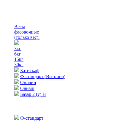
Весы
фасовочные
(только вес)
:
3кг
6кг
15кг
30кг
Батискаф
Ф-стандарт (Витрина)
Онлайн
Олимп
Базар 2 (у) Н
Ф-стандарт