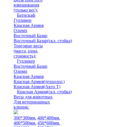
взвешивания
(только вес)
:
Батискаф
Гулливер
Красная Армия
Олимп
Восточный Базар
Восточный Базар(скл. стойка)
Торговые весы
(масса, цена,
стоимость)
:
Гулливер
Восточный Базар
Олимп
Красная Армия
Красная Армия(технолог.)
Красная Армия(Авто Т)
Красная Армия(скл. стойка)
Весы для животных
Для ветеринарных
клиник:
300*300мм.
400*400мм.
400*500мм.
450*600мм.