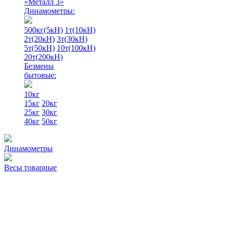
«Металл 3»
Динамометры:
500кг(5кН)
1т(10кН)
2т(20кН)
3т(30кН)
5т(50кН)
10т(100кН)
20т(200кН)
Безмены
бытовые:
10кг
15кг
20кг
25кг
30кг
40кг
50кг
Динамометры
Весы товарные