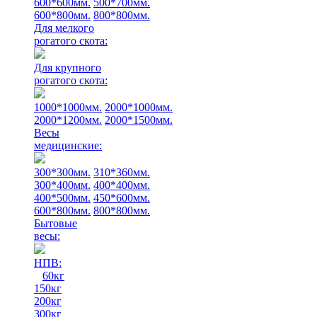
600*600мм.
500*700мм.
600*800мм.
800*800мм.
Для мелкого
рогатого скота:
Для крупного
рогатого скота:
1000*1000мм.
2000*1000мм.
2000*1200мм.
2000*1500мм.
Весы
медицинские:
300*300мм.
310*360мм.
300*400мм.
400*400мм.
400*500мм.
450*600мм.
600*800мм.
800*800мм.
Бытовые
весы:
НПВ:
60кг
150кг
200кг
300кг