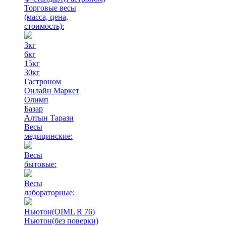
Торговые весы
(масса, цена,
стоимость)
:
3кг
6кг
15кг
30кг
Гастроном
Онлайн Маркет
Олимп
Базар
Алтын Тарази
Весы
медицинские:
Весы
бытовые:
Весы
лабораторные:
Ньютон(OIML R 76)
Ньютон(без поверки)