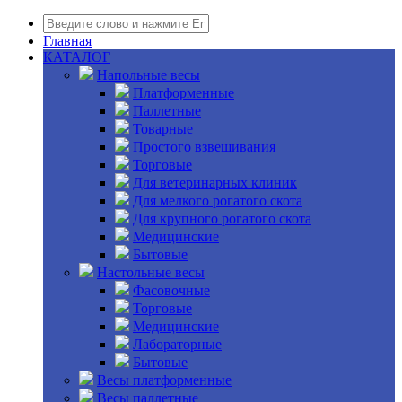
Главная
КАТАЛОГ
Напольные весы
Платформенные
Паллетные
Товарные
Простого взвешивания
Торговые
Для ветеринарных клиник
Для мелкого рогатого скота
Для крупного рогатого скота
Медицинские
Бытовые
Настольные весы
Фасовочные
Торговые
Медицинские
Лабораторные
Бытовые
Весы платформенные
Весы паллетные