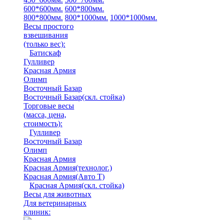
600*600мм.
600*800мм.
800*800мм.
800*1000мм.
1000*1000мм.
Весы простого
взвешивания
(только вес)
:
Батискаф
Гулливер
Красная Армия
Олимп
Восточный Базар
Восточный Базар(скл. стойка)
Торговые весы
(масса, цена,
стоимость)
:
Гулливер
Восточный Базар
Олимп
Красная Армия
Красная Армия(технолог.)
Красная Армия(Авто Т)
Красная Армия(скл. стойка)
Весы для животных
Для ветеринарных
клиник: