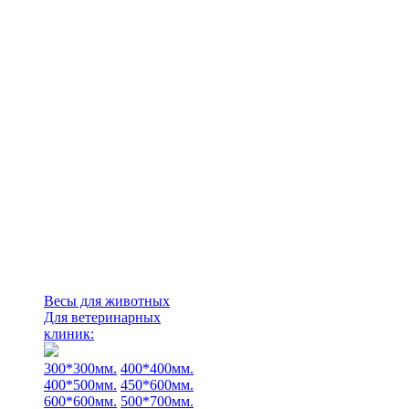
Весы для животных
Для ветеринарных
клиник:
300*300мм.
400*400мм.
400*500мм.
450*600мм.
600*600мм.
500*700мм.