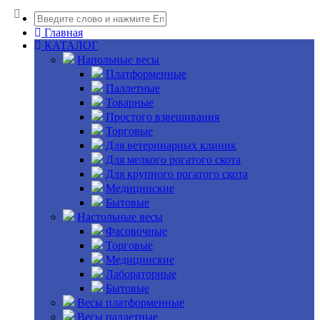
Главная
КАТАЛОГ
Напольные весы
Платформенные
Паллетные
Товарные
Простого взвешивания
Торговые
Для ветеринарных клиник
Для мелкого рогатого скота
Для крупного рогатого скота
Медицинские
Бытовые
Настольные весы
Фасовочные
Торговые
Медицинские
Лабораторные
Бытовые
Весы платформенные
Весы паллетные