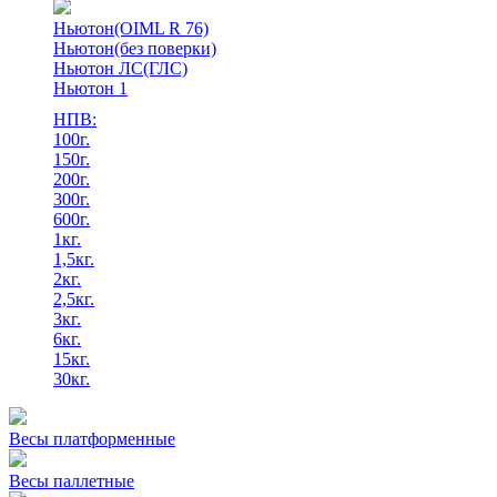
Ньютон(OIML R 76)
Ньютон(без поверки)
Ньютон ЛС(ГЛС)
Ньютон 1
НПВ:
100г.
150г.
200г.
300г.
600г.
1кг.
1,5кг.
2кг.
2,5кг.
3кг.
6кг.
15кг.
30кг.
Весы платформенные
Весы паллетные