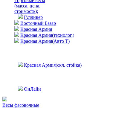
Торговые весы
(масса, цена,
стоимость)
:
Гулливер
Восточный Базар
Красная Армия
Красная Армия(технолог.)
Красная Армия(Авто Т)
Красная Армия(скл. стойка)
ОнЛайн
Весы фасовочные