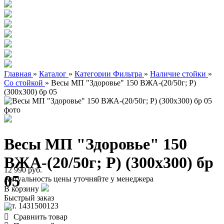
Главная
»
Каталог
»
Категории Фильтра
»
Наличие стойки
»
Со стойкой
»
Весы МП "Здоровье" 150 ВЖА-(20/50г; Р)
(300х300) бр 05
Весы МП "Здоровье" 150
ВЖА-(20/50г; Р) (300х300) бр
12 990 руб.
05
Актуальность цены уточняйте у менеджера
В корзину
Быстрый заказ
арт. 1431500123
Сравнить товар