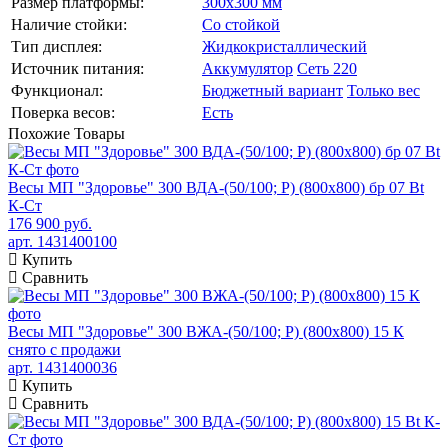
Размер платформы:
300х300 мм
Наличие стойки:
Со стойкой
Тип дисплея:
Жидкокристаллический
Источник питания:
Аккумулятор
Сеть 220
Функционал:
Бюджетный вариант
Только вес
Поверка весов:
Есть
Похожие
Товары
Весы МП "Здоровье" 300 ВДА-(50/100; Р) (800х800) бр 07 Bt
К-Ст
176 900 руб.
арт. 1431400100
Купить
Сравнить
Весы МП "Здоровье" 300 ВЖА-(50/100; Р) (800х800) 15 К
снято с продажи
арт. 1431400036
Купить
Сравнить