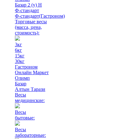
Базар 2 (у) Н
Ф-стандарт
Ф-стандарт(Гастроном)
Торговые весы
(масса, цена,
стоимость)
:
3кг
6кг
15кг
30кг
Гастроном
Онлайн Маркет
Олимп
Базар
Алтын Тарази
Весы
медицинские:
Весы
бытовые:
Весы
лабораторные: