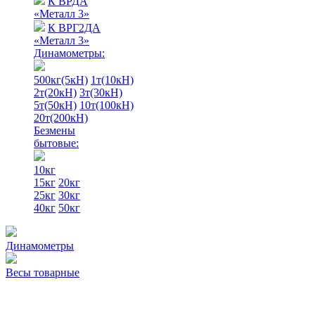
К ВРДА
«Металл 3»
К ВРГ2ДА
«Металл 3»
Динамометры:
500кг(5кН)
1т(10кН)
2т(20кН)
3т(30кН)
5т(50кН)
10т(100кН)
20т(200кН)
Безмены
бытовые:
10кг
15кг
20кг
25кг
30кг
40кг
50кг
Динамометры
Весы товарные