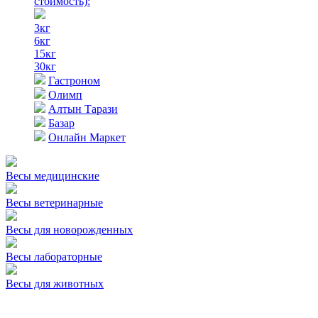
стоимость)
:
3кг
6кг
15кг
30кг
Гастроном
Олимп
Алтын Тарази
Базар
Онлайн Маркет
Весы медицинские
Весы ветеринарные
Весы для новорожденных
Весы лабораторные
Весы для животных