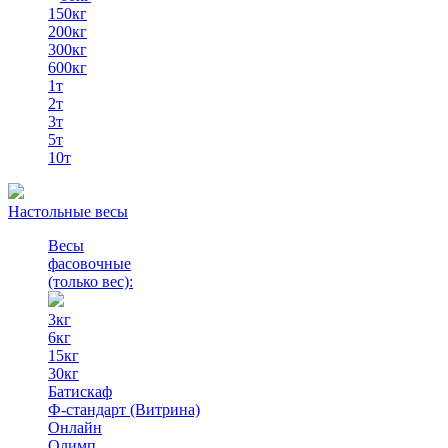
150кг
200кг
300кг
600кг
1т
2т
3т
5т
10т
Настольные весы
Весы
фасовочные
(только вес)
:
3кг
6кг
15кг
30кг
Батискаф
Ф-стандарт (Витрина)
Онлайн
Олимп