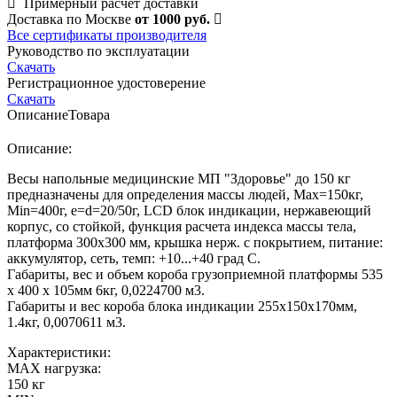
Примерный расчет доставки
Доставка по Москве
от 1000 руб.
Все сертификаты производителя
Руководство по эксплуатации
Скачать
Регистрационное удостоверение
Скачать
Описание
Товара
Описание:
Весы напольные медицинские МП "Здоровье" до 150 кг
предназначены для определения массы людей, Мах=150кг,
Min=400г, e=d=20/50г, LCD блок индикации, нержавеющий
корпус, со стойкой, функция расчета индекса массы тела,
платформа 300х300 мм, крышка нерж. с покрытием, питание:
аккумулятор, сеть, темп: +10...+40 град С.
Габариты, вес и объем короба грузоприемной платформы 535
х 400 х 105мм 6кг, 0,0224700 м3.
Габариты и вес короба блока индикации 255х150х170мм,
1.4кг, 0,0070611 м3.
Характеристики:
MAX нагрузка:
150 кг