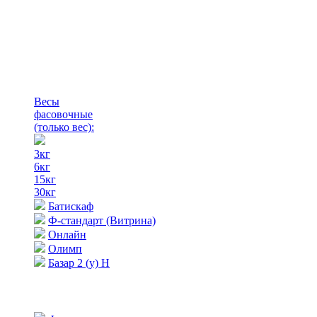
Весы
фасовочные
(только вес)
:
3кг
6кг
15кг
30кг
Батискаф
Ф-стандарт (Витрина)
Онлайн
Олимп
Базар 2 (у) Н