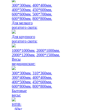
300*300мм.
400*400мм.
400*500мм.
450*600мм.
600*600мм.
500*700мм.
600*800мм.
800*800мм.
Для мелкого
рогатого скота:
Для крупного
рогатого скота:
1000*1000мм.
2000*1000мм.
2000*1200мм.
2000*1500мм.
Весы
медицинские:
300*300мм.
310*360мм.
300*400мм.
400*400мм.
400*500мм.
450*600мм.
600*800мм.
800*800мм.
Бытовые
весы:
НПВ:
60кг