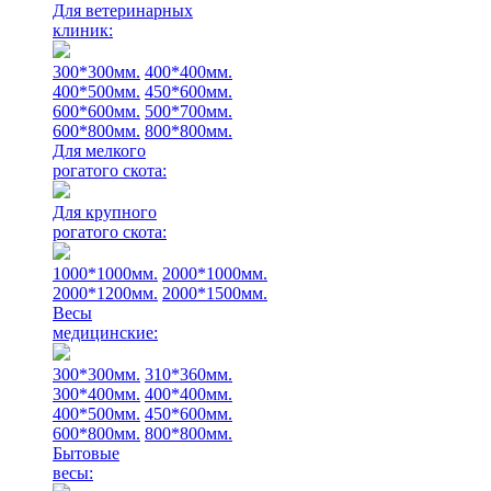
Для ветеринарных
клиник:
300*300мм.
400*400мм.
400*500мм.
450*600мм.
600*600мм.
500*700мм.
600*800мм.
800*800мм.
Для мелкого
рогатого скота:
Для крупного
рогатого скота:
1000*1000мм.
2000*1000мм.
2000*1200мм.
2000*1500мм.
Весы
медицинские:
300*300мм.
310*360мм.
300*400мм.
400*400мм.
400*500мм.
450*600мм.
600*800мм.
800*800мм.
Бытовые
весы: