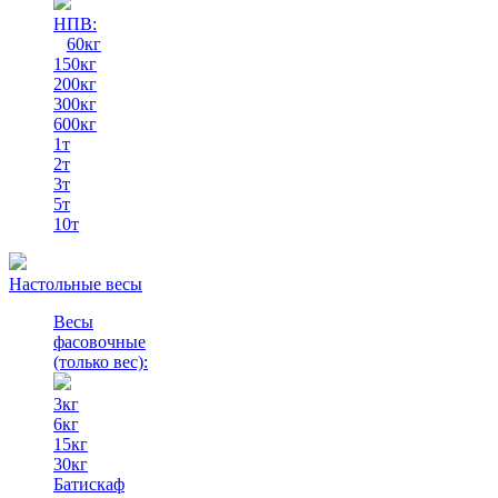
НПВ:
60кг
150кг
200кг
300кг
600кг
1т
2т
3т
5т
10т
Настольные весы
Весы
фасовочные
(только вес)
:
3кг
6кг
15кг
30кг
Батискаф