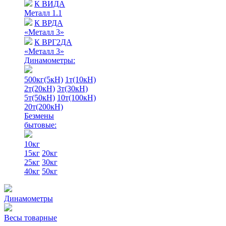
К ВИДА
Металл 1.1
К ВРДА
«Металл 3»
К ВРГ2ДА
«Металл 3»
Динамометры:
500кг(5кН)
1т(10кН)
2т(20кН)
3т(30кН)
5т(50кН)
10т(100кН)
20т(200кН)
Безмены
бытовые:
10кг
15кг
20кг
25кг
30кг
40кг
50кг
Динамометры
Весы товарные