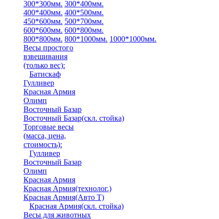
300*300мм.
300*400мм.
400*400мм.
400*500мм.
450*600мм.
500*700мм.
600*600мм.
600*800мм.
800*800мм.
800*1000мм.
1000*1000мм.
Весы простого
взвешивания
(только вес)
:
Батискаф
Гулливер
Красная Армия
Олимп
Восточный Базар
Восточный Базар(скл. стойка)
Торговые весы
(масса, цена,
стоимость)
:
Гулливер
Восточный Базар
Олимп
Красная Армия
Красная Армия(технолог.)
Красная Армия(Авто Т)
Красная Армия(скл. стойка)
Весы для животных