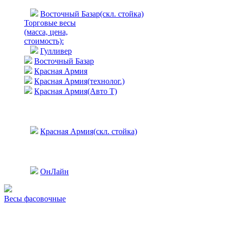
Восточный Базар(скл. стойка)
Торговые весы
(масса, цена,
стоимость)
:
Гулливер
Восточный Базар
Красная Армия
Красная Армия(технолог.)
Красная Армия(Авто Т)
Красная Армия(скл. стойка)
ОнЛайн
Весы фасовочные