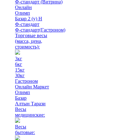
Ф-стандарт (Витрина)
Онлайн
Олимп
Базар 2 (у) Н
Ф-стандарт
Ф-стандарт(Гастроном)
Торговые весы
(масса, цена,
стоимость)
:
3кг
6кг
15кг
30кг
Гастроном
Онлайн Маркет
Олимп
Базар
Алтын Тарази
Весы
медицинские:
Весы
бытовые: