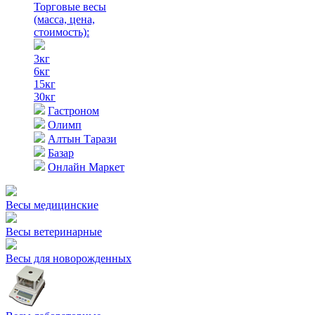
Торговые весы
(масса, цена,
стоимость)
:
3кг
6кг
15кг
30кг
Гастроном
Олимп
Алтын Тарази
Базар
Онлайн Маркет
Весы медицинские
Весы ветеринарные
Весы для новорожденных