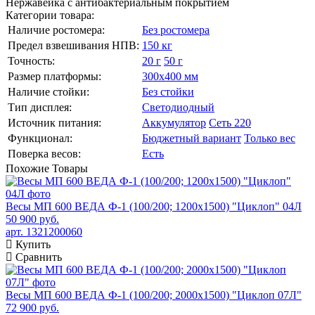
Нержавейка с антибактериальным покрытием
Категории товара:
Наличие ростомера:
Без ростомера
Предел взвешивания НПВ:
150 кг
Точность:
20 г
50 г
Размер платформы:
300х400 мм
Наличие стойки:
Без стойки
Тип дисплея:
Светодиодный
Источник питания:
Аккумулятор
Сеть 220
Функционал:
Бюджетный вариант
Только вес
Поверка весов:
Есть
Похожие
Товары
Весы МП 600 ВЕДА Ф-1 (100/200; 1200х1500) "Циклоп" 04Л
50 900 руб.
арт. 1321200060
Купить
Сравнить
Весы МП 600 ВЕДА Ф-1 (100/200; 2000х1500) "Циклоп 07Л"
72 900 руб.