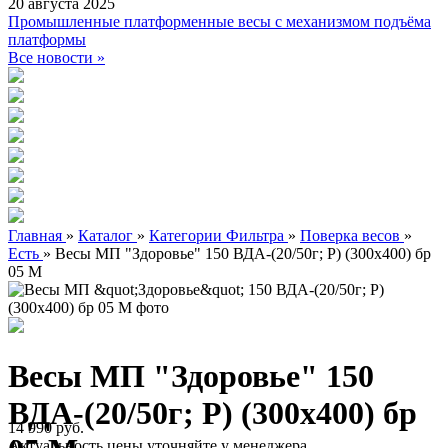
20 августа 2025
Промышленные платформенные весы с механизмом подъёма
платформы
Все новости »
Главная
»
Каталог
»
Категории Фильтра
»
Поверка весов
»
Есть
»
Весы МП "Здоровье" 150 ВДА-(20/50г; Р) (300х400) бр
05 М
Весы МП "Здоровье" 150
ВДА-(20/50г; Р) (300х400) бр
14 990 руб.
Актуальность цены уточняйте у менеджера