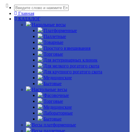
Главная
КАТАЛОГ
Напольные весы
Платформенные
Паллетные
Товарные
Простого взвешивания
Торговые
Для ветеринарных клиник
Для мелкого рогатого скота
Для крупного рогатого скота
Медицинские
Бытовые
Настольные весы
Фасовочные
Торговые
Медицинские
Лабораторные
Бытовые
Весы платформенные
Весы паллетные