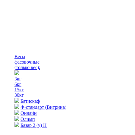
Весы
фасовочные
(только вес)
:
3кг
6кг
15кг
30кг
Батискаф
Ф-стандарт (Витрина)
Онлайн
Олимп
Базар 2 (у) Н