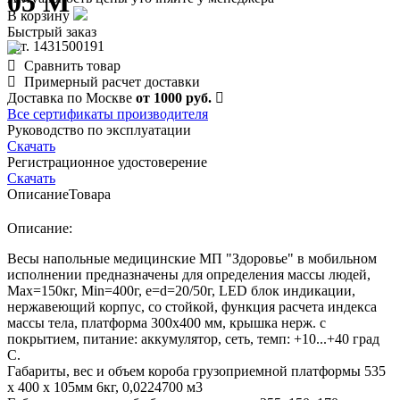
05 М
В корзину
Быстрый заказ
арт. 1431500191
Сравнить товар
Примерный расчет доставки
Доставка по Москве
от 1000 руб.
Все сертификаты производителя
Руководство по эксплуатации
Скачать
Регистрационное удостоверение
Скачать
Описание
Товара
Описание:
Весы напольные медицинские МП "Здоровье" в мобильном
исполнении предназначены для определения массы людей,
Мах=150кг, Min=400г, e=d=20/50г, LED блок индикации,
нержавеющий корпус, со стойкой, функция расчета индекса
массы тела, платформа 300х400 мм, крышка нерж. с
покрытием, питание: аккумулятор, сеть, темп: +10...+40 град
С.
Габариты, вес и объем короба грузоприемной платформы 535
х 400 х 105мм 6кг, 0,0224700 м3