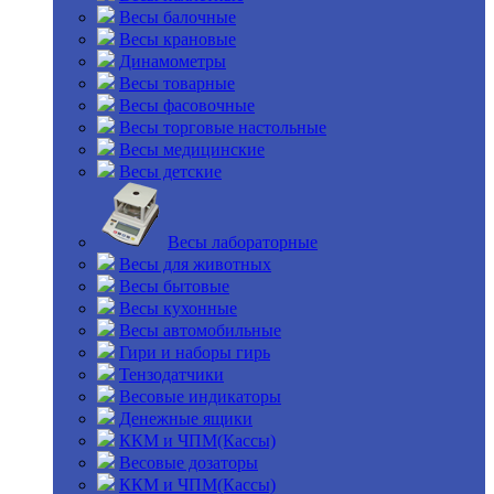
Весы балочные
Весы крановые
Динамометры
Весы товарные
Весы фасовочные
Весы торговые настольные
Весы медицинские
Весы детские
Весы лабораторные
Весы для животных
Весы бытовые
Весы кухонные
Весы автомобильные
Гири и наборы гирь
Тензодатчики
Весовые индикаторы
Денежные ящики
ККМ и ЧПМ(Кассы)
Весовые дозаторы
ККМ и ЧПМ(Кассы)