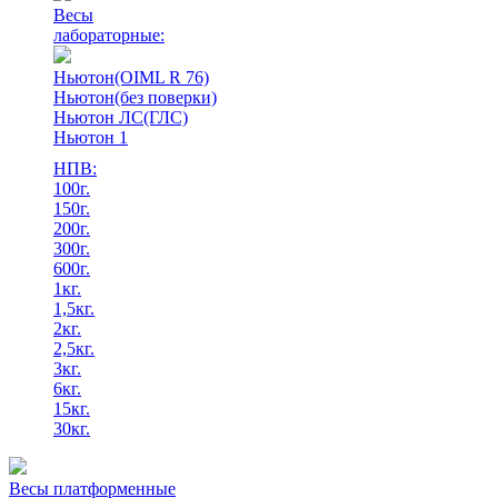
Весы
лабораторные:
Ньютон(OIML R 76)
Ньютон(без поверки)
Ньютон ЛС(ГЛС)
Ньютон 1
НПВ:
100г.
150г.
200г.
300г.
600г.
1кг.
1,5кг.
2кг.
2,5кг.
3кг.
6кг.
15кг.
30кг.
Весы платформенные