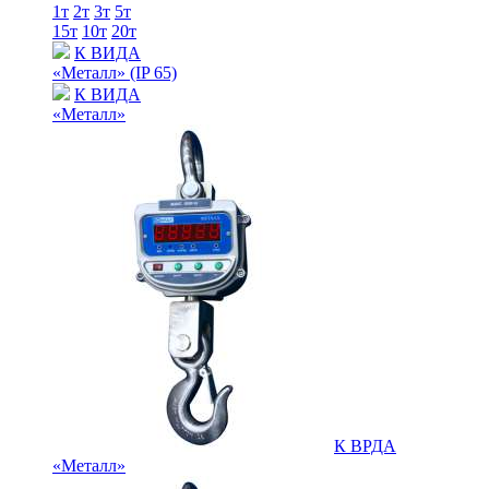
1т
2т
3т
5т
15т
10т
20т
К ВИДА
«Металл» (IP 65)
К ВИДА
«Металл»
К ВРДА
«Металл»