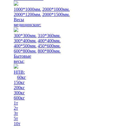
1000*1000мм.
2000*1000мм.
2000*1200мм.
2000*1500мм.
Весы
медицинские:
300*300мм.
310*360мм.
300*400мм.
400*400мм.
400*500мм.
450*600мм.
600*800мм.
800*800мм.
Бытовые
весы:
НПВ:
60кг
150кг
200кг
300кг
600кг
1т
2т
3т
5т
10т