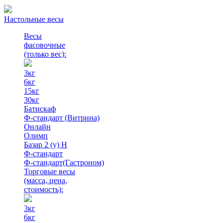
Настольные весы
Весы
фасовочные
(только вес)
:
3кг
6кг
15кг
30кг
Батискаф
Ф-стандарт (Витрина)
Онлайн
Олимп
Базар 2 (у) Н
Ф-стандарт
Ф-стандарт(Гастроном)
Торговые весы
(масса, цена,
стоимость)
:
3кг
6кг