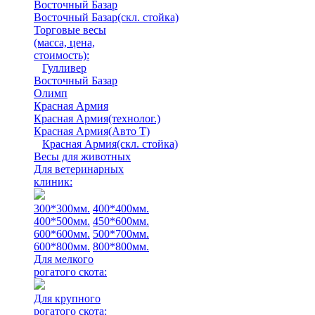
Восточный Базар
Восточный Базар(скл. стойка)
Торговые весы
(масса, цена,
стоимость)
:
Гулливер
Восточный Базар
Олимп
Красная Армия
Красная Армия(технолог.)
Красная Армия(Авто Т)
Красная Армия(скл. стойка)
Весы для животных
Для ветеринарных
клиник:
300*300мм.
400*400мм.
400*500мм.
450*600мм.
600*600мм.
500*700мм.
600*800мм.
800*800мм.
Для мелкого
рогатого скота:
Для крупного
рогатого скота: