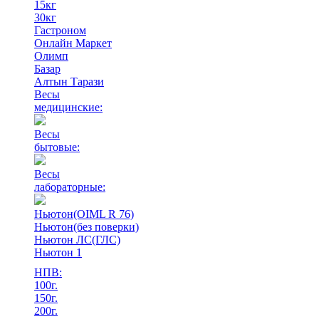
15кг
30кг
Гастроном
Онлайн Маркет
Олимп
Базар
Алтын Тарази
Весы
медицинские:
Весы
бытовые:
Весы
лабораторные:
Ньютон(OIML R 76)
Ньютон(без поверки)
Ньютон ЛС(ГЛС)
Ньютон 1
НПВ:
100г.
150г.
200г.