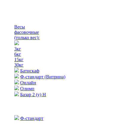
Весы
фасовочные
(только вес)
:
3кг
6кг
15кг
30кг
Батискаф
Ф-стандарт (Витрина)
Онлайн
Олимп
Базар 2 (у) Н
Ф-стандарт