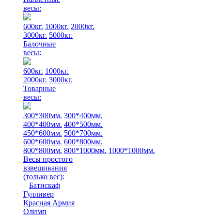
весы:
600кг.
1000кг.
2000кг.
3000кг.
5000кг.
Балочные
весы:
600кг.
1000кг.
2000кг.
3000кг.
Товарные
весы:
300*300мм.
300*400мм.
400*400мм.
400*500мм.
450*600мм.
500*700мм.
600*600мм.
600*800мм.
800*800мм.
800*1000мм.
1000*1000мм.
Весы простого
взвешивания
(только вес)
:
Батискаф
Гулливер
Красная Армия
Олимп