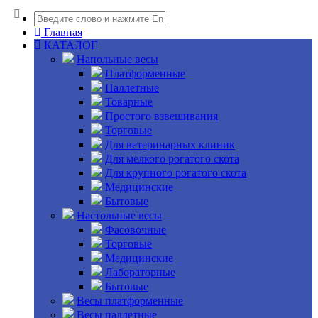
Главная
КАТАЛОГ
Напольные весы
Платформенные
Паллетные
Товарные
Простого взвешивания
Торговые
Для ветеринарных клиник
Для мелкого рогатого скота
Для крупного рогатого скота
Медицинские
Бытовые
Настольные весы
Фасовочные
Торговые
Медицинские
Лабораторные
Бытовые
Весы платформенные
Весы паллетные