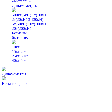
«Металл 3»
Динамометры:
500кг(5кН)
1т(10кН)
2т(20кН)
3т(30кН)
5т(50кН)
10т(100кН)
20т(200кН)
Безмены
бытовые:
10кг
15кг
20кг
25кг
30кг
40кг
50кг
Динамометры
Весы товарные