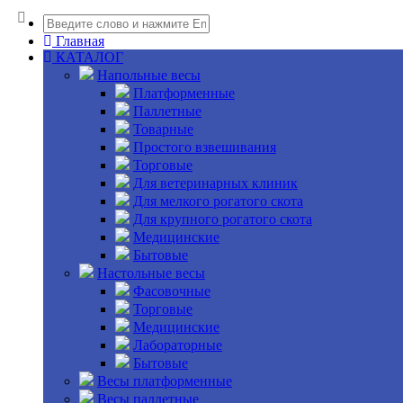
Главная
КАТАЛОГ
Напольные весы
Платформенные
Паллетные
Товарные
Простого взвешивания
Торговые
Для ветеринарных клиник
Для мелкого рогатого скота
Для крупного рогатого скота
Медицинские
Бытовые
Настольные весы
Фасовочные
Торговые
Медицинские
Лабораторные
Бытовые
Весы платформенные
Весы паллетные