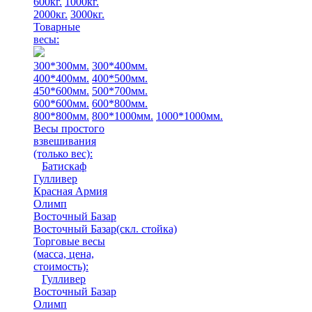
600кг.
1000кг.
2000кг.
3000кг.
Товарные
весы:
300*300мм.
300*400мм.
400*400мм.
400*500мм.
450*600мм.
500*700мм.
600*600мм.
600*800мм.
800*800мм.
800*1000мм.
1000*1000мм.
Весы простого
взвешивания
(только вес)
:
Батискаф
Гулливер
Красная Армия
Олимп
Восточный Базар
Восточный Базар(скл. стойка)
Торговые весы
(масса, цена,
стоимость)
:
Гулливер
Восточный Базар
Олимп