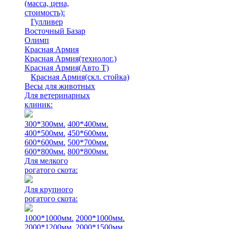
(масса, цена,
стоимость)
:
Гулливер
Восточный Базар
Олимп
Красная Армия
Красная Армия(технолог.)
Красная Армия(Авто Т)
Красная Армия(скл. стойка)
Весы для животных
Для ветеринарных
клиник:
300*300мм.
400*400мм.
400*500мм.
450*600мм.
600*600мм.
500*700мм.
600*800мм.
800*800мм.
Для мелкого
рогатого скота:
Для крупного
рогатого скота:
1000*1000мм.
2000*1000мм.
2000*1200мм.
2000*1500мм.