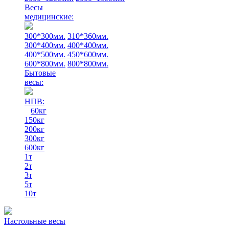
Весы
медицинские:
300*300мм.
310*360мм.
300*400мм.
400*400мм.
400*500мм.
450*600мм.
600*800мм.
800*800мм.
Бытовые
весы:
НПВ:
60кг
150кг
200кг
300кг
600кг
1т
2т
3т
5т
10т
Настольные весы