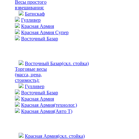
Весы простого
взвешивания:
Батискаф
Гулливер
Красная Армия
Красная Армия Супер
Восточный Базар
Восточный Базар(скл. стойка)
Торговые весы
(масса, цена,
стоимость)
:
Гулливер
Восточный Базар
Красная Армия
Красная Армия(технолог.)
Красная Армия(Авто Т)
Красная Армия(скл. стойка)