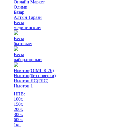
Онлайн Маркет
Олимп
Базар
Алтын Тарази
Весы
медицинские:
Весы
бытовые:
Весы
лабораторные:
Ньютон(OIML R 76)
Ньютон(без поверки)
Ньютон ЛС(ГЛС)
Ньютон 1
НПВ:
100г.
150г.
200г.
300г.
600г.
1кг.