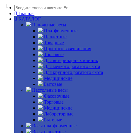
Главная
КАТАЛОГ
Напольные весы
Платформенные
Паллетные
Товарные
Простого взвешивания
Торговые
Для ветеринарных клиник
Для мелкого рогатого скота
Для крупного рогатого скота
Медицинские
Бытовые
Настольные весы
Фасовочные
Торговые
Медицинские
Лабораторные
Бытовые
Весы платформенные
Весы паллетные