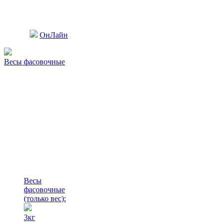
ОнЛайн
Весы фасовочные
Весы
фасовочные
(только вес)
:
3кг