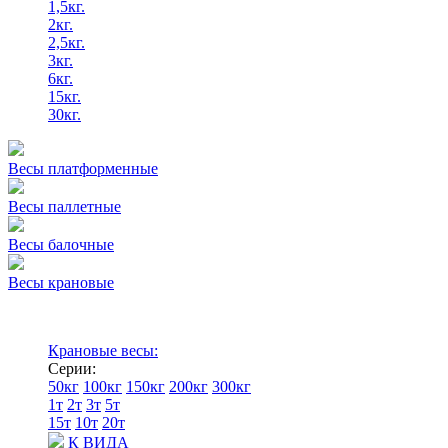
1,5кг.
2кг.
2,5кг.
3кг.
6кг.
15кг.
30кг.
Весы платформенные
Весы паллетные
Весы балочные
Весы крановые
Крановые весы:
Серии:
50кг
100кг
150кг
200кг
300кг
1т
2т
3т
5т
15т
10т
20т
К ВИДА