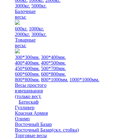
600кг.
1000кг.
2000кг.
3000кг.
5000кг.
Балочные
весы:
600кг.
1000кг.
2000кг.
3000кг.
Товарные
весы:
300*300мм.
300*400мм.
400*400мм.
400*500мм.
450*600мм.
500*700мм.
600*600мм.
600*800мм.
800*800мм.
800*1000мм.
1000*1000мм.
Весы простого
взвешивания
(только вес)
:
Батискаф
Гулливер
Красная Армия
Олимп
Восточный Базар
Восточный Базар(скл. стойка)
Торговые весы