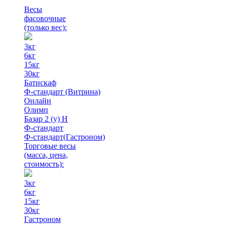
Весы
фасовочные
(только вес)
:
3кг
6кг
15кг
30кг
Батискаф
Ф-стандарт (Витрина)
Онлайн
Олимп
Базар 2 (у) Н
Ф-стандарт
Ф-стандарт(Гастроном)
Торговые весы
(масса, цена,
стоимость)
:
3кг
6кг
15кг
30кг
Гастроном