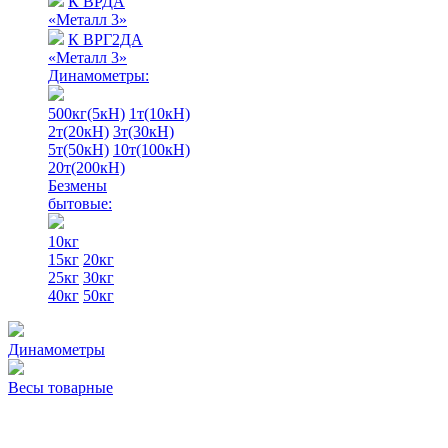
К ВРДА
«Металл 3»
К ВРГ2ДА
«Металл 3»
Динамометры:
500кг(5кН)
1т(10кН)
2т(20кН)
3т(30кН)
5т(50кН)
10т(100кН)
20т(200кН)
Безмены
бытовые:
10кг
15кг
20кг
25кг
30кг
40кг
50кг
Динамометры
Весы товарные