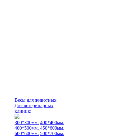
Весы для животных
Для ветеринарных
клиник:
300*300мм.
400*400мм.
400*500мм.
450*600мм.
600*600мм.
500*700мм.