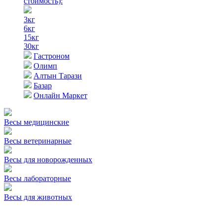
стоимость)
:
3кг
6кг
15кг
30кг
Гастроном
Олимп
Алтын Тарази
Базар
Онлайн Маркет
Весы медицинские
Весы ветеринарные
Весы для новорожденных
Весы лабораторные
Весы для животных