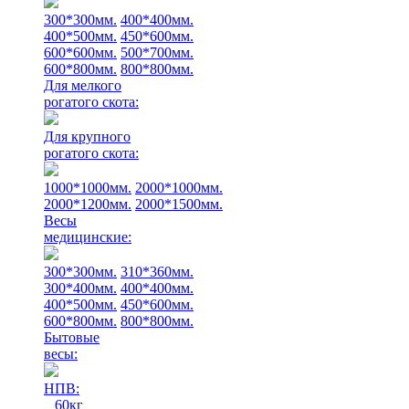
300*300мм.
400*400мм.
400*500мм.
450*600мм.
600*600мм.
500*700мм.
600*800мм.
800*800мм.
Для мелкого
рогатого скота:
Для крупного
рогатого скота:
1000*1000мм.
2000*1000мм.
2000*1200мм.
2000*1500мм.
Весы
медицинские:
300*300мм.
310*360мм.
300*400мм.
400*400мм.
400*500мм.
450*600мм.
600*800мм.
800*800мм.
Бытовые
весы:
НПВ:
60кг