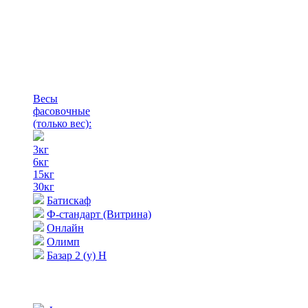
Весы
фасовочные
(только вес)
:
3кг
6кг
15кг
30кг
Батискаф
Ф-стандарт (Витрина)
Онлайн
Олимп
Базар 2 (у) Н