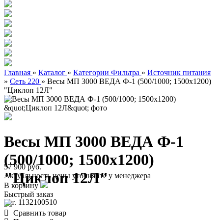
Главная
»
Каталог
»
Категории Фильтра
»
Источник питания
»
Сеть 220
»
Весы МП 3000 ВЕДА Ф-1 (500/1000; 1500х1200)
"Циклоп 12Л"
Весы МП 3000 ВЕДА Ф-1
(500/1000; 1500х1200)
57 900 руб.
"Циклоп 12Л"
Актуальность цены уточняйте у менеджера
В корзину
Быстрый заказ
арт. 1132100510
Сравнить товар