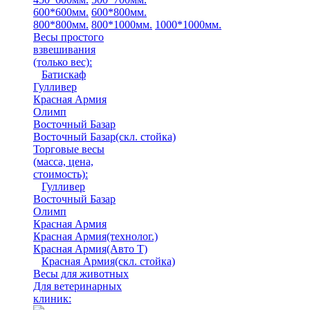
600*600мм.
600*800мм.
800*800мм.
800*1000мм.
1000*1000мм.
Весы простого
взвешивания
(только вес)
:
Батискаф
Гулливер
Красная Армия
Олимп
Восточный Базар
Восточный Базар(скл. стойка)
Торговые весы
(масса, цена,
стоимость)
:
Гулливер
Восточный Базар
Олимп
Красная Армия
Красная Армия(технолог.)
Красная Армия(Авто Т)
Красная Армия(скл. стойка)
Весы для животных
Для ветеринарных
клиник: