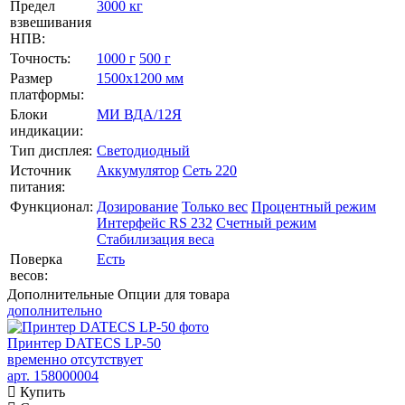
Предел
3000 кг
взвешивания
НПВ:
Точность:
1000 г
500 г
Размер
1500х1200 мм
платформы:
Блоки
МИ ВДА/12Я
индикации:
Тип дисплея:
Светодиодный
Источник
Аккумулятор
Сеть 220
питания:
Функционал:
Дозирование
Только вес
Процентный режим
Интерфейс RS 232
Счетный режим
Стабилизация веса
Поверка
Есть
весов:
Дополнительные
Опции для товара
дополнительно
Принтер DATECS LP-50
временно отсутствует
арт. 158000004
Купить