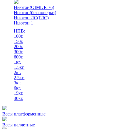
Ньютон(OIML R 76)
Ньютон(без поверки)
Ньютон ЛС(ГЛС)
Ньютон 1
НПВ:
100г.
150г.
200г.
300г.
600г.
1кг.
1,5кг.
2кг.
2,5кг.
3кг.
6кг.
15кг.
30кг.
Весы платформенные
Весы паллетные