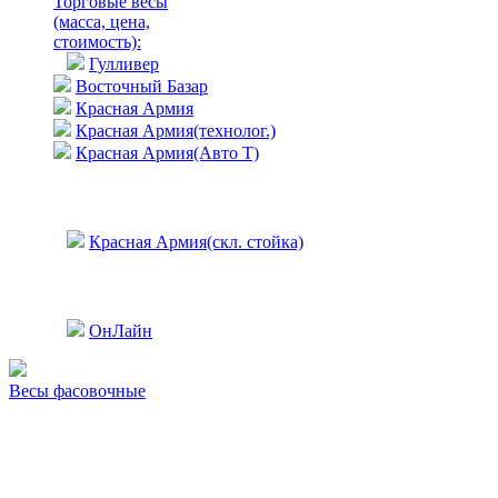
Торговые весы
(масса, цена,
стоимость)
:
Гулливер
Восточный Базар
Красная Армия
Красная Армия(технолог.)
Красная Армия(Авто Т)
Красная Армия(скл. стойка)
ОнЛайн
Весы фасовочные