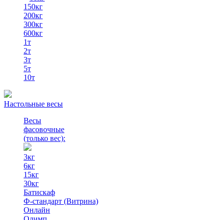
150кг
200кг
300кг
600кг
1т
2т
3т
5т
10т
Настольные весы
Весы
фасовочные
(только вес)
:
3кг
6кг
15кг
30кг
Батискаф
Ф-стандарт (Витрина)
Онлайн
Олимп