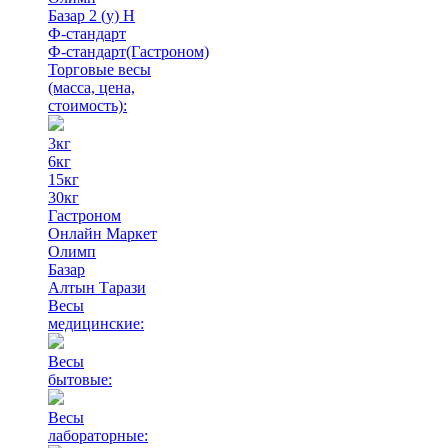
Базар 2 (у) Н
Ф-стандарт
Ф-стандарт(Гастроном)
Торговые весы
(масса, цена,
стоимость)
:
3кг
6кг
15кг
30кг
Гастроном
Онлайн Маркет
Олимп
Базар
Алтын Тарази
Весы
медицинские:
Весы
бытовые:
Весы
лабораторные: