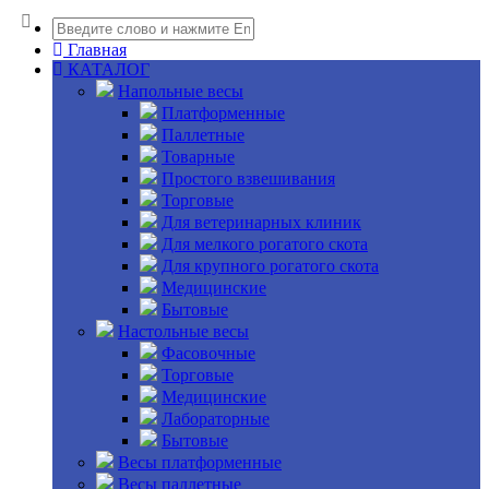
Главная
КАТАЛОГ
Напольные весы
Платформенные
Паллетные
Товарные
Простого взвешивания
Торговые
Для ветеринарных клиник
Для мелкого рогатого скота
Для крупного рогатого скота
Медицинские
Бытовые
Настольные весы
Фасовочные
Торговые
Медицинские
Лабораторные
Бытовые
Весы платформенные
Весы паллетные