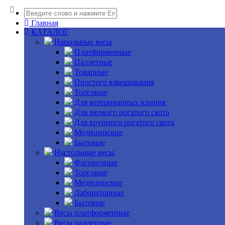
Главная
КАТАЛОГ
Напольные весы
Платформенные
Паллетные
Товарные
Простого взвешивания
Торговые
Для ветеринарных клиник
Для мелкого рогатого скота
Для крупного рогатого скота
Медицинские
Бытовые
Настольные весы
Фасовочные
Торговые
Медицинские
Лабораторные
Бытовые
Весы платформенные
Весы паллетные