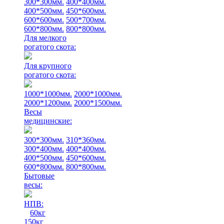
300*300мм.
400*400мм.
400*500мм.
450*600мм.
600*600мм.
500*700мм.
600*800мм.
800*800мм.
Для мелкого
рогатого скота:
Для крупного
рогатого скота:
1000*1000мм.
2000*1000мм.
2000*1200мм.
2000*1500мм.
Весы
медицинские:
300*300мм.
310*360мм.
300*400мм.
400*400мм.
400*500мм.
450*600мм.
600*800мм.
800*800мм.
Бытовые
весы:
НПВ:
60кг
150кг