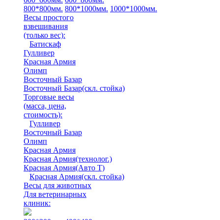
800*800мм.
800*1000мм.
1000*1000мм.
Весы простого
взвешивания
(только вес)
:
Батискаф
Гулливер
Красная Армия
Олимп
Восточный Базар
Восточный Базар(скл. стойка)
Торговые весы
(масса, цена,
стоимость)
:
Гулливер
Восточный Базар
Олимп
Красная Армия
Красная Армия(технолог.)
Красная Армия(Авто Т)
Красная Армия(скл. стойка)
Весы для животных
Для ветеринарных
клиник: