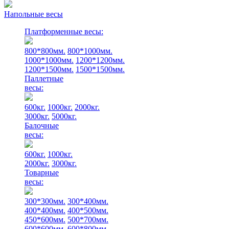
Напольные весы
Платформенные весы:
800*800мм.
800*1000мм.
1000*1000мм.
1200*1200мм.
1200*1500мм.
1500*1500мм.
Паллетные
весы:
600кг.
1000кг.
2000кг.
3000кг.
5000кг.
Балочные
весы:
600кг.
1000кг.
2000кг.
3000кг.
Товарные
весы:
300*300мм.
300*400мм.
400*400мм.
400*500мм.
450*600мм.
500*700мм.
600*600мм.
600*800мм.