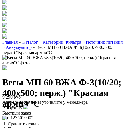
Главная
»
Каталог
»
Категории Фильтра
»
Источник питания
»
Аккумулятор
»
Весы МП 60 ВЖА Ф-3(10/20; 400х500;
нерж.) "Красная армия"C
Весы МП 60 ВЖА Ф-3(10/20;
400х500; нерж.) "Красная
9 290 руб.
армия"C
Актуальность цены уточняйте у менеджера
В корзину
Быстрый заказ
арт. 1235010005
Сравнить товар