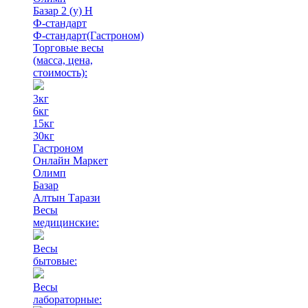
Базар 2 (у) Н
Ф-стандарт
Ф-стандарт(Гастроном)
Торговые весы
(масса, цена,
стоимость)
:
3кг
6кг
15кг
30кг
Гастроном
Онлайн Маркет
Олимп
Базар
Алтын Тарази
Весы
медицинские:
Весы
бытовые:
Весы
лабораторные: