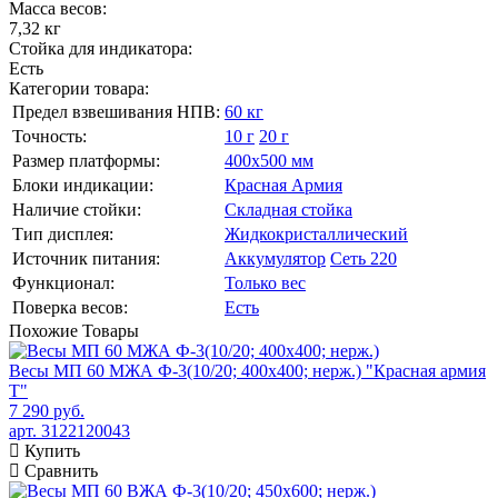
Масса весов:
7,32 кг
Стойка для индикатора:
Есть
Категории товара:
Предел взвешивания НПВ:
60 кг
Точность:
10 г
20 г
Размер платформы:
400х500 мм
Блоки индикации:
Красная Армия
Наличие стойки:
Складная стойка
Тип дисплея:
Жидкокристаллический
Источник питания:
Аккумулятор
Сеть 220
Функционал:
Только вес
Поверка весов:
Есть
Похожие
Товары
Весы МП 60 МЖА Ф-3(10/20; 400х400; нерж.) "Красная армия
Т"
7 290 руб.
арт. 3122120043
Купить
Сравнить