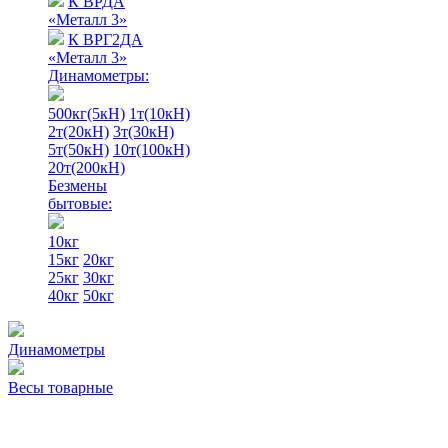
К ВРДА
«Металл 3»
К ВРГ2ДА
«Металл 3»
Динамометры:
500кг(5кН)
1т(10кН)
2т(20кН)
3т(30кН)
5т(50кН)
10т(100кН)
20т(200кН)
Безмены
бытовые:
10кг
15кг
20кг
25кг
30кг
40кг
50кг
Динамометры
Весы товарные