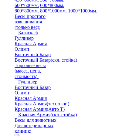
600*600мм.
600*800мм.
800*800мм.
800*1000мм.
1000*1000мм.
Весы простого
взвешивания
(только вес)
:
Батискаф
Гулливер
Красная Армия
Олимп
Восточный Базар
Восточный Базар(скл. стойка)
Торговые весы
(масса, цена,
стоимость)
:
Гулливер
Восточный Базар
Олимп
Красная Армия
Красная Армия(технолог.)
Красная Армия(Авто Т)
Красная Армия(скл. стойка)
Весы для животных
Для ветеринарных
клиник: