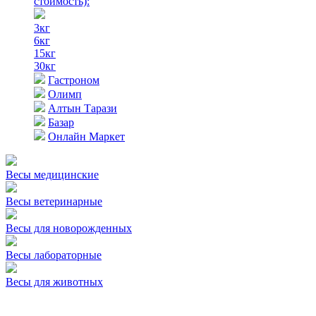
стоимость)
:
3кг
6кг
15кг
30кг
Гастроном
Олимп
Алтын Тарази
Базар
Онлайн Маркет
Весы медицинские
Весы ветеринарные
Весы для новорожденных
Весы лабораторные
Весы для животных