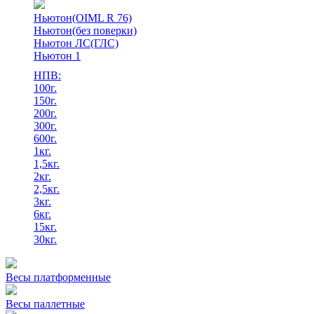
Ньютон(OIML R 76)
Ньютон(без поверки)
Ньютон ЛС(ГЛС)
Ньютон 1
НПВ:
100г.
150г.
200г.
300г.
600г.
1кг.
1,5кг.
2кг.
2,5кг.
3кг.
6кг.
15кг.
30кг.
Весы платформенные
Весы паллетные