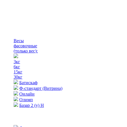
Весы
фасовочные
(только вес)
:
3кг
6кг
15кг
30кг
Батискаф
Ф-стандарт (Витрина)
Онлайн
Олимп
Базар 2 (у) Н