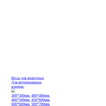
Весы для животных
Для ветеринарных
клиник:
300*300мм.
400*400мм.
400*500мм.
450*600мм.
600*600мм.
500*700мм.