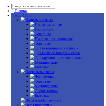
Главная
КАТАЛОГ
Напольные весы
Платформенные
Паллетные
Товарные
Простого взвешивания
Торговые
Для ветеринарных клиник
Для мелкого рогатого скота
Для крупного рогатого скота
Медицинские
Бытовые
Настольные весы
Фасовочные
Торговые
Медицинские
Лабораторные
Бытовые
Весы платформенные
Весы паллетные