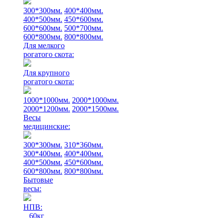
300*300мм.
400*400мм.
400*500мм.
450*600мм.
600*600мм.
500*700мм.
600*800мм.
800*800мм.
Для мелкого
рогатого скота:
Для крупного
рогатого скота:
1000*1000мм.
2000*1000мм.
2000*1200мм.
2000*1500мм.
Весы
медицинские:
300*300мм.
310*360мм.
300*400мм.
400*400мм.
400*500мм.
450*600мм.
600*800мм.
800*800мм.
Бытовые
весы:
НПВ:
60кг