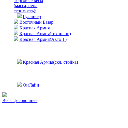
Торговые весы
(масса, цена,
стоимость)
:
Гулливер
Восточный Базар
Красная Армия
Красная Армия(технолог.)
Красная Армия(Авто Т)
Красная Армия(скл. стойка)
ОнЛайн
Весы фасовочные