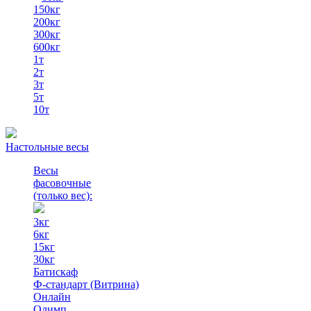
150кг
200кг
300кг
600кг
1т
2т
3т
5т
10т
Настольные весы
Весы
фасовочные
(только вес)
:
3кг
6кг
15кг
30кг
Батискаф
Ф-стандарт (Витрина)
Онлайн
Олимп