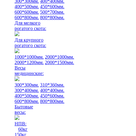
300*300мм.
400*400мм.
400*500мм.
450*600мм.
600*600мм.
500*700мм.
600*800мм.
800*800мм.
Для мелкого
рогатого скота:
Для крупного
рогатого скота:
1000*1000мм.
2000*1000мм.
2000*1200мм.
2000*1500мм.
Весы
медицинские:
300*300мм.
310*360мм.
300*400мм.
400*400мм.
400*500мм.
450*600мм.
600*800мм.
800*800мм.
Бытовые
весы:
НПВ:
60кг
150кг