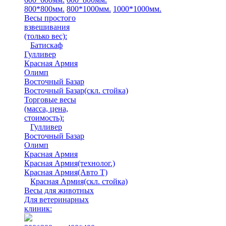
800*800мм.
800*1000мм.
1000*1000мм.
Весы простого
взвешивания
(только вес)
:
Батискаф
Гулливер
Красная Армия
Олимп
Восточный Базар
Восточный Базар(скл. стойка)
Торговые весы
(масса, цена,
стоимость)
:
Гулливер
Восточный Базар
Олимп
Красная Армия
Красная Армия(технолог.)
Красная Армия(Авто Т)
Красная Армия(скл. стойка)
Весы для животных
Для ветеринарных
клиник: