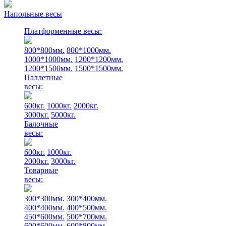
Напольные весы
Платформенные весы:
800*800мм.
800*1000мм.
1000*1000мм.
1200*1200мм.
1200*1500мм.
1500*1500мм.
Паллетные
весы:
600кг.
1000кг.
2000кг.
3000кг.
5000кг.
Балочные
весы:
600кг.
1000кг.
2000кг.
3000кг.
Товарные
весы:
300*300мм.
300*400мм.
400*400мм.
400*500мм.
450*600мм.
500*700мм.
600*600мм.
600*800мм.