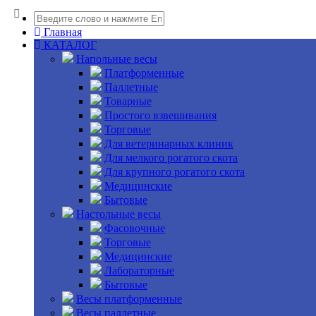
Главная
КАТАЛОГ
Напольные весы
Платформенные
Паллетные
Товарные
Простого взвешивания
Торговые
Для ветеринарных клиник
Для мелкого рогатого скота
Для крупного рогатого скота
Медицинские
Бытовые
Настольные весы
Фасовочные
Торговые
Медицинские
Лабораторные
Бытовые
Весы платформенные
Весы паллетные