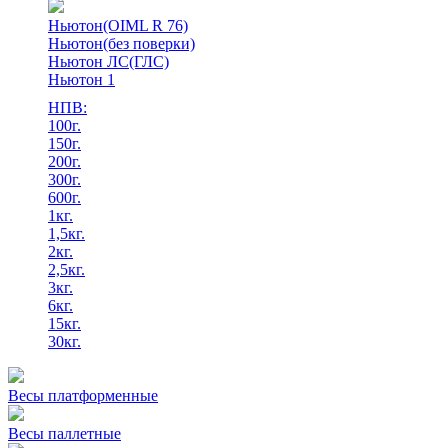
Ньютон(OIML R 76)
Ньютон(без поверки)
Ньютон ЛС(ГЛС)
Ньютон 1
НПВ:
100г.
150г.
200г.
300г.
600г.
1кг.
1,5кг.
2кг.
2,5кг.
3кг.
6кг.
15кг.
30кг.
Весы платформенные
Весы паллетные