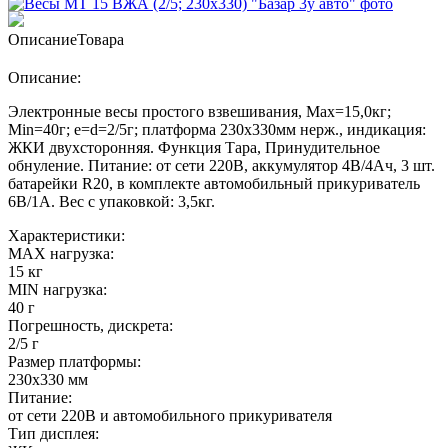
Описание
Товара
Описание:
Электронные весы простого взвешивания, Мах=15,0кг;
Min=40г; e=d=2/5г; платформа 230х330мм нерж., индикация:
ЖКИ двухсторонняя. Функция Тара, Принудительное
обнуление. Питание: от сети 220В, аккумулятор 4В/4Ач, 3 шт.
батарейки R20, в комплекте автомобильный прикуриватель
6В/1А. Вес с упаковкой: 3,5кг.
Характеристики:
MAX нагрузка:
15 кг
MIN нагрузка:
40 г
Погрешность, дискрета:
2/5 г
Размер платформы:
230х330 мм
Питание:
от сети 220В и автомобильного прикуривателя
Тип дисплея: