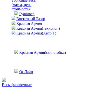
Торговые весы
(масса, цена,
стоимость)
:
Гулливер
Восточный Базар
Красная Армия
Красная Армия(технолог.)
Красная Армия(Авто Т)
Красная Армия(скл. стойка)
ОнЛайн
Весы фасовочные