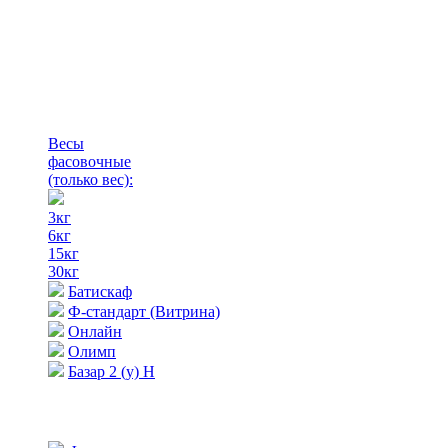
Весы
фасовочные
(только вес)
:
3кг
6кг
15кг
30кг
Батискаф
Ф-стандарт (Витрина)
Онлайн
Олимп
Базар 2 (у) Н