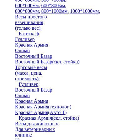
600*600мм.
600*800мм.
800*800мм.
800*1000мм.
1000*1000мм.
Весы простого
взвешивания
(только вес)
:
Батискаф
Гулливер
Красная Армия
Олимп
Восточный Базар
Восточный Базар(скл. стойка)
Торговые весы
(масса, цена,
стоимость)
:
Гулливер
Восточный Базар
Олимп
Красная Армия
Красная Армия(технолог.)
Красная Армия(Авто Т)
Красная Армия(скл. стойка)
Весы для животных
Для ветеринарных
клиник: