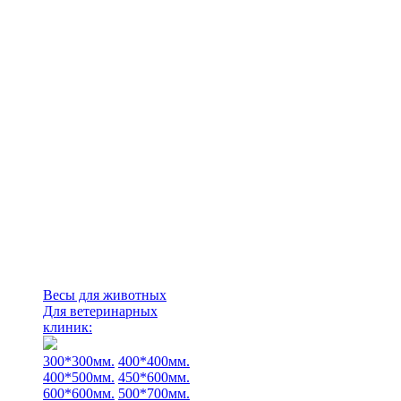
Весы для животных
Для ветеринарных
клиник:
300*300мм.
400*400мм.
400*500мм.
450*600мм.
600*600мм.
500*700мм.