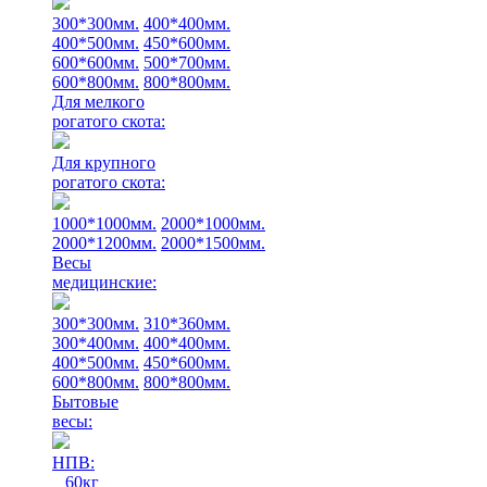
300*300мм.
400*400мм.
400*500мм.
450*600мм.
600*600мм.
500*700мм.
600*800мм.
800*800мм.
Для мелкого
рогатого скота:
Для крупного
рогатого скота:
1000*1000мм.
2000*1000мм.
2000*1200мм.
2000*1500мм.
Весы
медицинские:
300*300мм.
310*360мм.
300*400мм.
400*400мм.
400*500мм.
450*600мм.
600*800мм.
800*800мм.
Бытовые
весы:
НПВ:
60кг