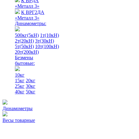
К ВРДА
«Металл 3»
К ВРГ2ДА
«Металл 3»
Динамометры:
500кг(5кН)
1т(10кН)
2т(20кН)
3т(30кН)
5т(50кН)
10т(100кН)
20т(200кН)
Безмены
бытовые:
10кг
15кг
20кг
25кг
30кг
40кг
50кг
Динамометры
Весы товарные