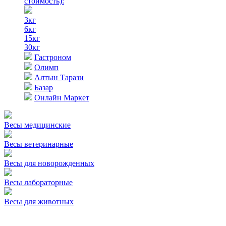
стоимость)
:
3кг
6кг
15кг
30кг
Гастроном
Олимп
Алтын Тарази
Базар
Онлайн Маркет
Весы медицинские
Весы ветеринарные
Весы для новорожденных
Весы лабораторные
Весы для животных