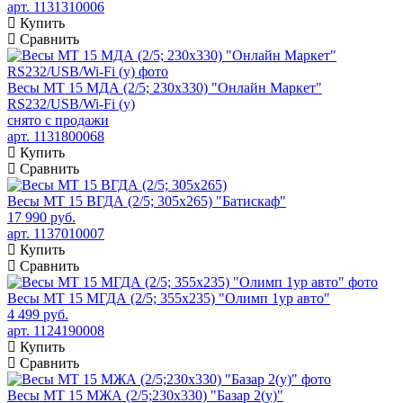
арт. 1131310006
Купить
Сравнить
Весы МТ 15 МДА (2/5; 230х330) "Онлайн Маркет"
RS232/USB/Wi-Fi (у)
снято с продажи
арт. 1131800068
Купить
Сравнить
Весы МТ 15 ВГДА (2/5; 305х265) "Батискаф"
17 990 руб.
арт. 1137010007
Купить
Сравнить
Весы МТ 15 МГДА (2/5; 355х235) "Олимп 1ур авто"
4 499 руб.
арт. 1124190008
Купить
Сравнить
Весы МТ 15 МЖА (2/5;230х330) "Базар 2(у)"