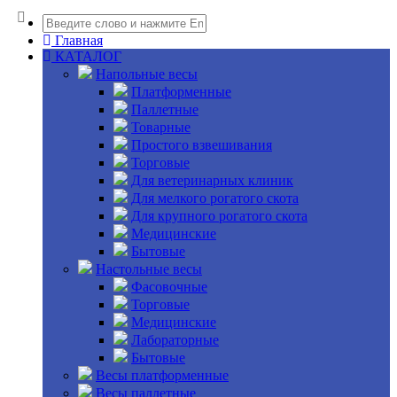
Главная
КАТАЛОГ
Напольные весы
Платформенные
Паллетные
Товарные
Простого взвешивания
Торговые
Для ветеринарных клиник
Для мелкого рогатого скота
Для крупного рогатого скота
Медицинские
Бытовые
Настольные весы
Фасовочные
Торговые
Медицинские
Лабораторные
Бытовые
Весы платформенные
Весы паллетные