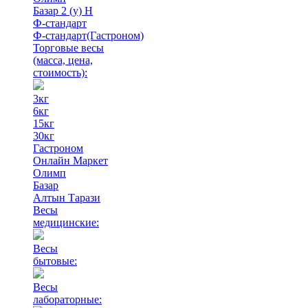
Базар 2 (у) Н
Ф-стандарт
Ф-стандарт(Гастроном)
Торговые весы
(масса, цена,
стоимость)
:
3кг
6кг
15кг
30кг
Гастроном
Онлайн Маркет
Олимп
Базар
Алтын Тарази
Весы
медицинские:
Весы
бытовые:
Весы
лабораторные: