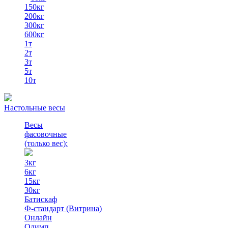
150кг
200кг
300кг
600кг
1т
2т
3т
5т
10т
Настольные весы
Весы
фасовочные
(только вес)
:
3кг
6кг
15кг
30кг
Батискаф
Ф-стандарт (Витрина)
Онлайн
Олимп