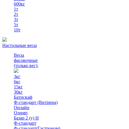
600кг
1т
2т
3т
5т
10т
Настольные весы
Весы
фасовочные
(только вес)
:
3кг
6кг
15кг
30кг
Батискаф
Ф-стандарт (Витрина)
Онлайн
Олимп
Базар 2 (у) Н
Ф-стандарт
Ф-стандарт(Гастроном)