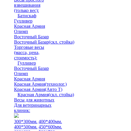
взвешивания
(только вес)
:
Батискаф
Гулливер
Красная Армия
Олимп
Восточный Базар
Восточный Базар(скл. стойка)
Торговые весы
(масса, цена,
стоимость)
:
Гулливер
Восточный Базар
Олимп
Красная Армия
Красная Армия(технолог.)
Красная Армия(Авто Т)
Красная Армия(скл. стойка)
Весы для животных
Для ветеринарных
клиник:
300*300мм.
400*400мм.
400*500мм.
450*600мм.