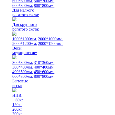
600*600мм.
500*700мм.
600*800мм.
800*800мм.
Для мелкого
рогатого скота:
Для крупного
рогатого скота:
1000*1000мм.
2000*1000мм.
2000*1200мм.
2000*1500мм.
Весы
медицинские:
300*300мм.
310*360мм.
300*400мм.
400*400мм.
400*500мм.
450*600мм.
600*800мм.
800*800мм.
Бытовые
весы:
НПВ:
60кг
150кг
200кг
300кг