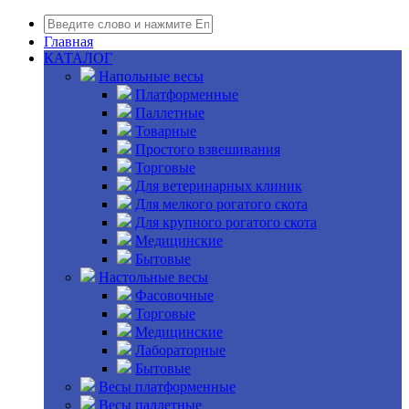
Главная
КАТАЛОГ
Напольные весы
Платформенные
Паллетные
Товарные
Простого взвешивания
Торговые
Для ветеринарных клиник
Для мелкого рогатого скота
Для крупного рогатого скота
Медицинские
Бытовые
Настольные весы
Фасовочные
Торговые
Медицинские
Лабораторные
Бытовые
Весы платформенные
Весы паллетные