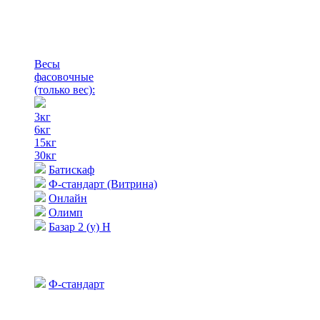
Весы
фасовочные
(только вес)
:
3кг
6кг
15кг
30кг
Батискаф
Ф-стандарт (Витрина)
Онлайн
Олимп
Базар 2 (у) Н
Ф-стандарт