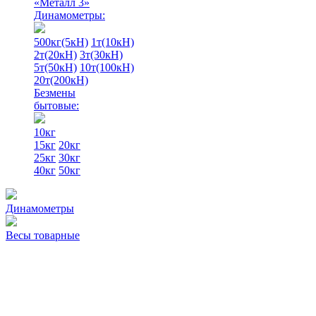
«Металл 3»
Динамометры:
500кг(5кН)
1т(10кН)
2т(20кН)
3т(30кН)
5т(50кН)
10т(100кН)
20т(200кН)
Безмены
бытовые:
10кг
15кг
20кг
25кг
30кг
40кг
50кг
Динамометры
Весы товарные