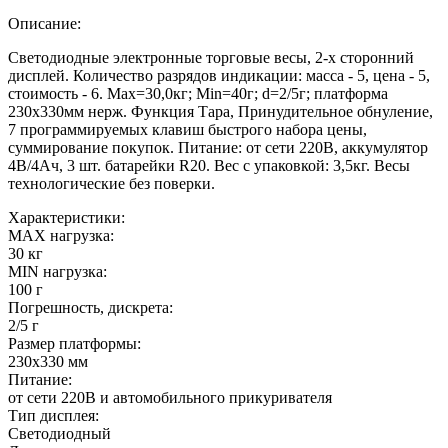
Описание:
Светодиодные электронные торговые весы, 2-х сторонний
дисплей. Количество разрядов индикации: масса - 5, цена - 5,
стоимость - 6. Max=30,0кг; Min=40г; d=2/5г; платформа
230х330мм нерж. Функция Тара, Принудительное обнуление,
7 программируемых клавиш быстрого набора цены,
суммирование покупок. Питание: от сети 220В, аккумулятор
4В/4Ач, 3 шт. батарейки R20. Вес с упаковкой: 3,5кг. Весы
технологические без поверки.
Характеристики:
MAX нагрузка:
30 кг
MIN нагрузка:
100 г
Погрешность, дискрета:
2/5 г
Размер платформы:
230х330 мм
Питание:
от сети 220В и автомобильного прикуривателя
Тип дисплея:
Светодиодный