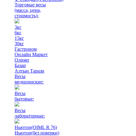
Торговые весы
(масса, цена,
стоимость)
:
3кг
6кг
15кг
30кг
Гастроном
Онлайн Маркет
Олимп
Базар
Алтын Тарази
Весы
медицинские:
Весы
бытовые:
Весы
лабораторные:
Ньютон(OIML R 76)
Ньютон(без поверки)