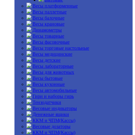
Весы платформенные
Весы паллетные
Весы балочные
Весы крановые
Динамометры
Весы товарные
Весы фасовочные
Весы торговые настольные
Весы медицинские
Весы детские
Весы лабораторные
Весы для животных
Весы бытовые
Весы кухонные
Весы автомобильные
Гири и наборы гирь
Тензодатчики
Весовые индикаторы
Денежные ящики
ККМ и ЧПМ(Кассы)
Весовые дозаторы
ККМ и ЧПМ(Кассы)