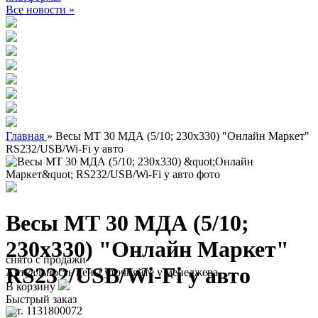
Все новости »
Главная
»
Весы МТ 30 МДА (5/10; 230х330) "Онлайн Маркет"
RS232/USB/Wi-Fi у авто
Весы МТ 30 МДА (5/10;
230х330) "Онлайн Маркет"
снято с продажи
RS232/USB/Wi-Fi у авто
Актуальность цены уточняйте у менеджера
В корзину
Быстрый заказ
арт. 1131800072