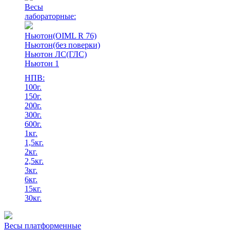
Весы
лабораторные:
Ньютон(OIML R 76)
Ньютон(без поверки)
Ньютон ЛС(ГЛС)
Ньютон 1
НПВ:
100г.
150г.
200г.
300г.
600г.
1кг.
1,5кг.
2кг.
2,5кг.
3кг.
6кг.
15кг.
30кг.
Весы платформенные