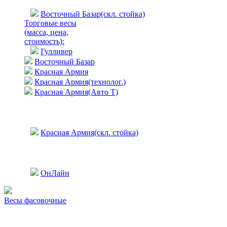
Восточный Базар(скл. стойка)
Торговые весы
(масса, цена,
стоимость)
:
Гулливер
Восточный Базар
Красная Армия
Красная Армия(технолог.)
Красная Армия(Авто Т)
Красная Армия(скл. стойка)
ОнЛайн
Весы фасовочные