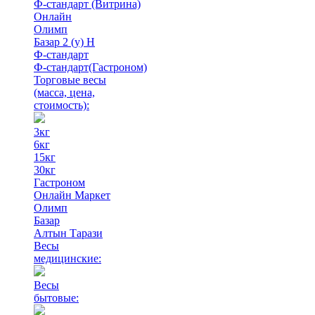
Ф-стандарт (Витрина)
Онлайн
Олимп
Базар 2 (у) Н
Ф-стандарт
Ф-стандарт(Гастроном)
Торговые весы
(масса, цена,
стоимость)
:
3кг
6кг
15кг
30кг
Гастроном
Онлайн Маркет
Олимп
Базар
Алтын Тарази
Весы
медицинские:
Весы
бытовые: