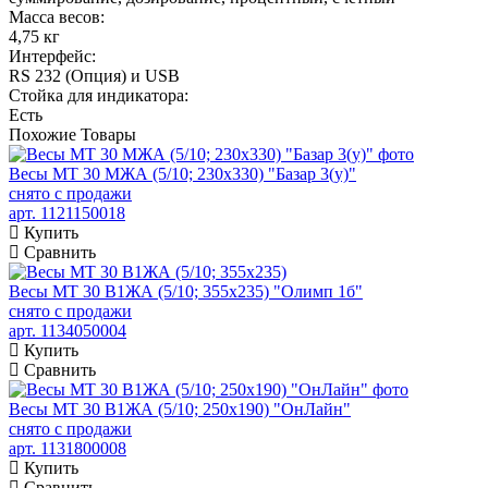
Масса весов:
4,75 кг
Интерфейс:
RS 232 (Опция) и USB
Стойка для индикатора:
Есть
Похожие
Товары
Весы МТ 30 МЖА (5/10; 230х330) "Базар 3(у)"
снято с продажи
арт. 1121150018
Купить
Сравнить
Весы МТ 30 В1ЖА (5/10; 355х235) "Олимп 1б"
снято с продажи
арт. 1134050004
Купить
Сравнить
Весы МТ 30 В1ЖА (5/10; 250х190) "ОнЛайн"
снято с продажи
арт. 1131800008
Купить
Сравнить