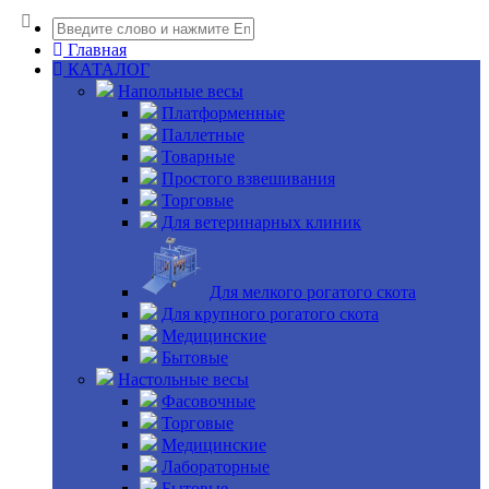
Главная
КАТАЛОГ
Напольные весы
Платформенные
Паллетные
Товарные
Простого взвешивания
Торговые
Для ветеринарных клиник
Для мелкого рогатого скота
Для крупного рогатого скота
Медицинские
Бытовые
Настольные весы
Фасовочные
Торговые
Медицинские
Лабораторные
Бытовые