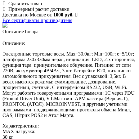
Сравнить товар
Примерный расчет доставки
Доставка по Москве
от 1000 руб.
Все сертификаты производителя
Описание
Товара
Описание:
Электронные торговые весы, Max=30,0кг; Min=100г; e=5/10г;
платформа 230х330мм нерж., индикация: LЕD, 2-х сторонняя,
функция тара, принудительное обнуление. Питание: от сети
220В, аккумулятор 4В/4Ач, 3 шт. батарейки R20, питание от
автомобильного прикуривателя. Вес с упаковкой: 3,5кг. В
весах имеются режимы: суммирование, дозирование,
процентный, счетный. С интерфейсом RS232, USB, Wi-Fi.
Могут работать товароучетными программами: 1С через FDU
(Frontol Driver Unit), VT:Магазин. АРМ кассира (Версия-Т),
FRONTOL (АТОЛ), MICROINVEST, и другими учетными
программами, поддерживающими протоколы обмена Мидл,
CAS, Штрих POS2 и Атол Марта.
Характеристики:
MAX нагрузка:
30 кг