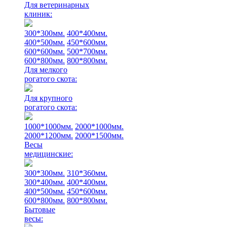
Для ветеринарных
клиник:
300*300мм.
400*400мм.
400*500мм.
450*600мм.
600*600мм.
500*700мм.
600*800мм.
800*800мм.
Для мелкого
рогатого скота:
Для крупного
рогатого скота:
1000*1000мм.
2000*1000мм.
2000*1200мм.
2000*1500мм.
Весы
медицинские:
300*300мм.
310*360мм.
300*400мм.
400*400мм.
400*500мм.
450*600мм.
600*800мм.
800*800мм.
Бытовые
весы: