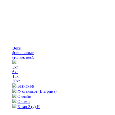
Весы
фасовочные
(только вес)
:
3кг
6кг
15кг
30кг
Батискаф
Ф-стандарт (Витрина)
Онлайн
Олимп
Базар 2 (у) Н