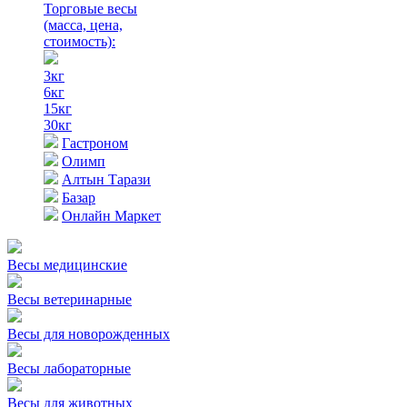
Торговые весы
(масса, цена,
стоимость)
:
3кг
6кг
15кг
30кг
Гастроном
Олимп
Алтын Тарази
Базар
Онлайн Маркет
Весы медицинские
Весы ветеринарные
Весы для новорожденных
Весы лабораторные
Весы для животных