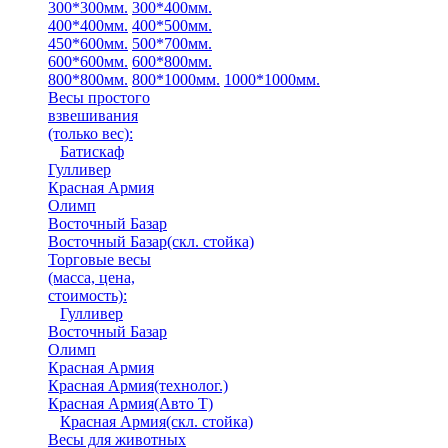
300*300мм.
300*400мм.
400*400мм.
400*500мм.
450*600мм.
500*700мм.
600*600мм.
600*800мм.
800*800мм.
800*1000мм.
1000*1000мм.
Весы простого
взвешивания
(только вес)
:
Батискаф
Гулливер
Красная Армия
Олимп
Восточный Базар
Восточный Базар(скл. стойка)
Торговые весы
(масса, цена,
стоимость)
:
Гулливер
Восточный Базар
Олимп
Красная Армия
Красная Армия(технолог.)
Красная Армия(Авто Т)
Красная Армия(скл. стойка)
Весы для животных