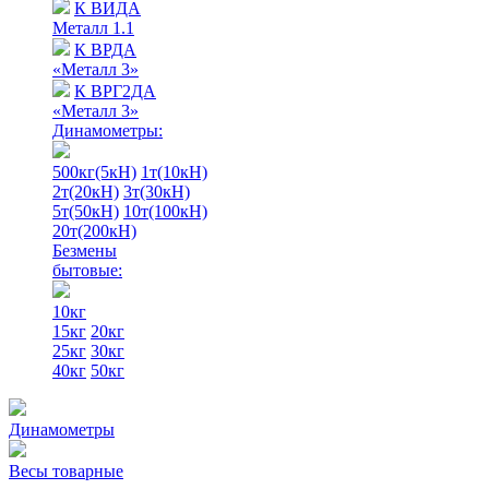
К ВИДА
Металл 1.1
К ВРДА
«Металл 3»
К ВРГ2ДА
«Металл 3»
Динамометры:
500кг(5кН)
1т(10кН)
2т(20кН)
3т(30кН)
5т(50кН)
10т(100кН)
20т(200кН)
Безмены
бытовые:
10кг
15кг
20кг
25кг
30кг
40кг
50кг
Динамометры
Весы товарные