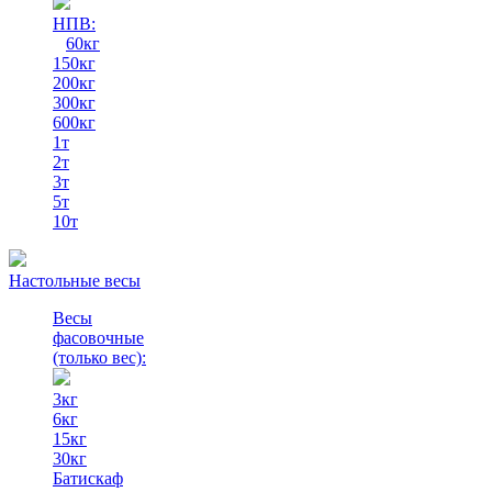
НПВ:
60кг
150кг
200кг
300кг
600кг
1т
2т
3т
5т
10т
Настольные весы
Весы
фасовочные
(только вес)
:
3кг
6кг
15кг
30кг
Батискаф