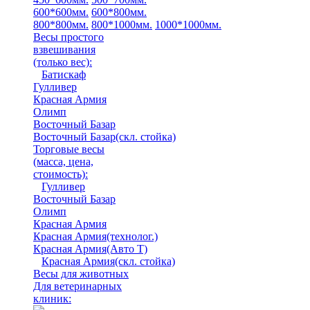
600*600мм.
600*800мм.
800*800мм.
800*1000мм.
1000*1000мм.
Весы простого
взвешивания
(только вес)
:
Батискаф
Гулливер
Красная Армия
Олимп
Восточный Базар
Восточный Базар(скл. стойка)
Торговые весы
(масса, цена,
стоимость)
:
Гулливер
Восточный Базар
Олимп
Красная Армия
Красная Армия(технолог.)
Красная Армия(Авто Т)
Красная Армия(скл. стойка)
Весы для животных
Для ветеринарных
клиник: