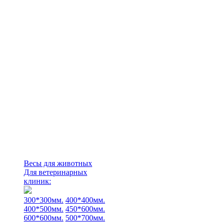
Весы для животных
Для ветеринарных
клиник:
300*300мм.
400*400мм.
400*500мм.
450*600мм.
600*600мм.
500*700мм.