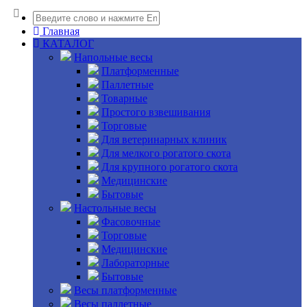
Главная
КАТАЛОГ
Напольные весы
Платформенные
Паллетные
Товарные
Простого взвешивания
Торговые
Для ветеринарных клиник
Для мелкого рогатого скота
Для крупного рогатого скота
Медицинские
Бытовые
Настольные весы
Фасовочные
Торговые
Медицинские
Лабораторные
Бытовые
Весы платформенные
Весы паллетные