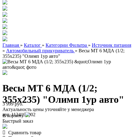
Главная
»
Каталог
»
Категории Фильтра
»
Источник питания
»
Автомобильный прикуриватель
»
Весы МТ 6 МДА (1/2;
355х235) "Олимп 1ур авто"
Весы МТ 6 МДА (1/2;
355х235) "Олимп 1ур авто"
3 999 руб.
Актуальность цены уточняйте у менеджера
арт. 1124190002
В корзину
Быстрый заказ
Сравнить товар