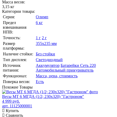
Масса весов:
3,15 кг
Категории товара:
Серия:
Олимп
Предел
6 кг
взвешивания
НПВ:
Точность:
1 г
2 г
Размер
355х235 мм
платформы:
Наличие стойки:
Без стойки
Тип дисплея:
Светодиодный
Источник
Аккумулятор
Батарейки
Сеть 220
питания:
Автомобильный прикуриватель
Функционал:
Масса, цена, стоимость
Поверка весов:
Есть
Похожие
Товары
Весы МТ 6 МГДА (1/2; 230х320) "Гастроном"
4 999 руб.
арт. 11125000001
Купить
Сравнить