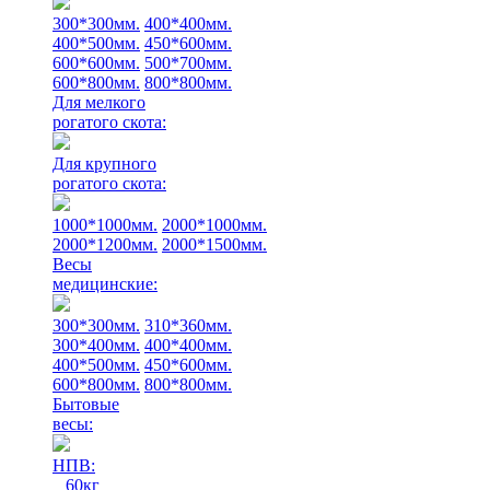
300*300мм.
400*400мм.
400*500мм.
450*600мм.
600*600мм.
500*700мм.
600*800мм.
800*800мм.
Для мелкого
рогатого скота:
Для крупного
рогатого скота:
1000*1000мм.
2000*1000мм.
2000*1200мм.
2000*1500мм.
Весы
медицинские:
300*300мм.
310*360мм.
300*400мм.
400*400мм.
400*500мм.
450*600мм.
600*800мм.
800*800мм.
Бытовые
весы:
НПВ:
60кг