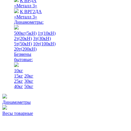
К ВРДА
«Металл 3»
К ВРГ2ДА
«Металл 3»
Динамометры:
500кг(5кН)
1т(10кН)
2т(20кН)
3т(30кН)
5т(50кН)
10т(100кН)
20т(200кН)
Безмены
бытовые:
10кг
15кг
20кг
25кг
30кг
40кг
50кг
Динамометры
Весы товарные