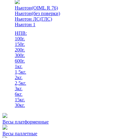
Ньютон(OIML R 76)
Ньютон(без поверки)
Ньютон ЛС(ГЛС)
Ньютон 1
НПВ:
100г.
150г.
200г.
300г.
600г.
1кг.
1,5кг.
2кг.
2,5кг.
3кг.
6кг.
15кг.
30кг.
Весы платформенные
Весы паллетные