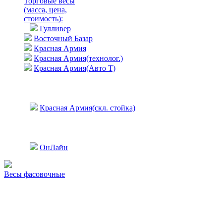
Торговые весы
(масса, цена,
стоимость)
:
Гулливер
Восточный Базар
Красная Армия
Красная Армия(технолог.)
Красная Армия(Авто Т)
Красная Армия(скл. стойка)
ОнЛайн
Весы фасовочные