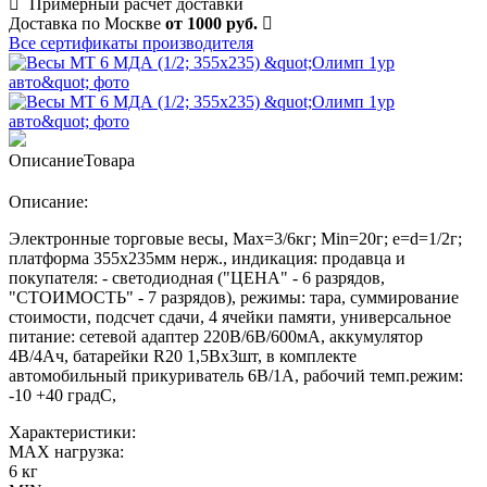
Примерный расчет доставки
Доставка по Москве
от 1000 руб.
Все сертификаты производителя
Описание
Товара
Описание:
Электронные торговые весы, Max=3/6кг; Min=20г; e=d=1/2г;
платформа 355х235мм нерж., индикация: продавца и
покупателя: - светодиодная ("ЦЕНА" - 6 разрядов,
"СТОИМОСТЬ" - 7 разрядов), режимы: тара, суммирование
стоимости, подсчет сдачи, 4 ячейки памяти, универсальное
питание: сетевой адаптер 220В/6В/600мА, аккумулятор
4В/4Ач, батарейки R20 1,5Вх3шт, в комплекте
автомобильный прикуриватель 6В/1А, рабочий темп.режим:
-10 +40 градС,
Характеристики:
MAX нагрузка:
6 кг