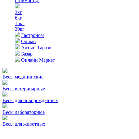
стоимость)
:
3кг
6кг
15кг
30кг
Гастроном
Олимп
Алтын Тарази
Базар
Онлайн Маркет
Весы медицинские
Весы ветеринарные
Весы для новорожденных
Весы лабораторные
Весы для животных