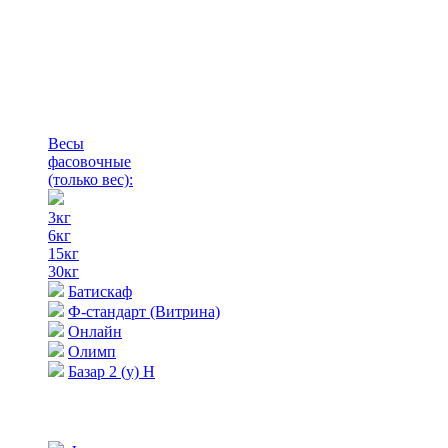
Весы
фасовочные
(только вес)
:
3кг
6кг
15кг
30кг
Батискаф
Ф-стандарт (Витрина)
Онлайн
Олимп
Базар 2 (у) Н