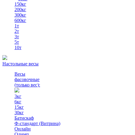
150кг
200кг
300кг
600кг
1т
2т
3т
5т
10т
Настольные весы
Весы
фасовочные
(только вес)
:
3кг
6кг
15кг
30кг
Батискаф
Ф-стандарт (Витрина)
Онлайн
Олимп