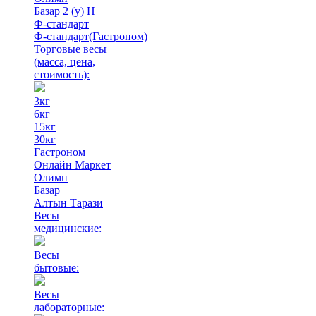
Базар 2 (у) Н
Ф-стандарт
Ф-стандарт(Гастроном)
Торговые весы
(масса, цена,
стоимость)
:
3кг
6кг
15кг
30кг
Гастроном
Онлайн Маркет
Олимп
Базар
Алтын Тарази
Весы
медицинские:
Весы
бытовые:
Весы
лабораторные: