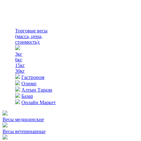
Торговые весы
(масса, цена,
стоимость)
:
3кг
6кг
15кг
30кг
Гастроном
Олимп
Алтын Тарази
Базар
Онлайн Маркет
Весы медицинские
Весы ветеринарные