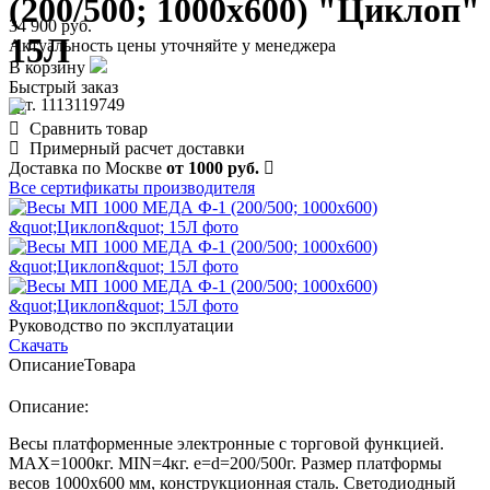
(200/500; 1000х600) "Циклоп"
34 900 руб.
15Л
Актуальность цены уточняйте у менеджера
В корзину
Быстрый заказ
арт. 1113119749
Сравнить товар
Примерный расчет доставки
Доставка по Москве
от 1000 руб.
Все сертификаты производителя
Руководство по эксплуатации
Скачать
Описание
Товара
Описание:
Весы платформенные электронные с торговой функцией.
MAX=1000кг. MIN=4кг. e=d=200/500г. Размер платформы
весов 1000х600 мм, конструкционная сталь. Светодиодный