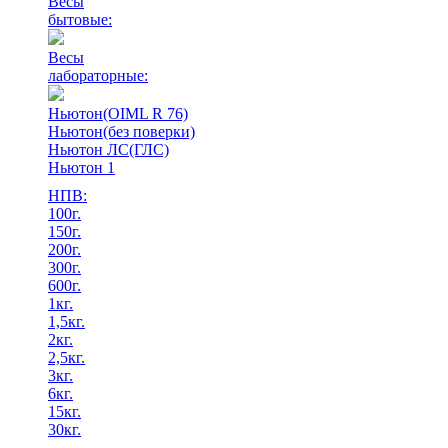
Весы
бытовые:
Весы
лабораторные:
Ньютон(OIML R 76)
Ньютон(без поверки)
Ньютон ЛС(ГЛС)
Ньютон 1
НПВ:
100г.
150г.
200г.
300г.
600г.
1кг.
1,5кг.
2кг.
2,5кг.
3кг.
6кг.
15кг.
30кг.