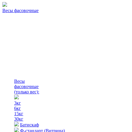
Весы фасовочные
Весы
фасовочные
(только вес)
:
3кг
6кг
15кг
30кг
Батискаф
Ф-стандарт (Витрина)