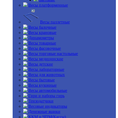
Весы платформенные
Весы паллетные
Весы балочные
Весы крановые
Динамометры
Весы товарные
Весы фасовочные
Весы торговые настольные
Весы медицинские
Весы детские
Весы лабораторные
Весы для животных
Весы бытовые
Весы кухонные
Весы автомобильные
Гири и наборы гирь
Тензодатчики
Весовые индикаторы
Денежные ящики
ККМ и ЧПМ(Кассы)