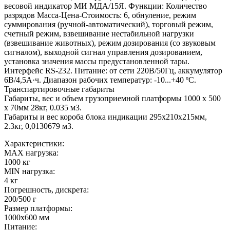
весовой индикатор МИ МДА/15Я. Функции: Количество
разрядов Масса-Цена-Стоимость: 6, обнуление, режим
суммирования (ручной-автоматический), торговый режим,
счетный режим, взвешивание нестабильной нагрузки
(взвешивание животных), режим дозирования (со звуковым
сигналом), выходной сигнал управления дозированием,
установка значения массы предустановленной тары.
Интерфейс RS-232. Питание: от сети 220В/50Гц, аккумулятор
6В/4,5А·ч. Диапазон рабочих температур: -10...+40 ºС.
Транспартировочные габариты
Габариты, вес и объем грузоприемной платформы 1000 х 500
х 70мм 28кг, 0.035 м3.
Габариты и вес короба блока индикации 295х210х215мм,
2.3кг, 0,0130679 м3.
Характеристики:
MAX нагрузка:
1000 кг
MIN нагрузка:
4 кг
Погрешность, дискрета:
200/500 г
Размер платформы:
1000х600 мм
Питание: