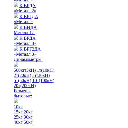
К ВРДА
«Металл 2»
К ВРГДА
«Металл»
К ВИДА
Металл 1.1
К ВРДА
«Металл 3»
К ВРГ2ДА
«Металл 3»
Динамометры:
500кг(5кН)
1т(10кН)
2т(20кН)
3т(30кН)
5т(50кН)
10т(100кН)
20т(200кН)
Безмены
бытовые:
10кг
15кг
20кг
25кг
30кг
40кг
50кг