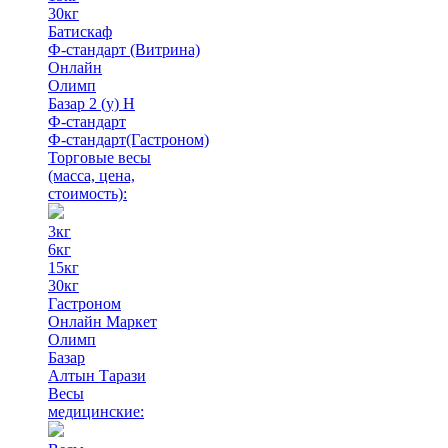
30кг
Батискаф
Ф-стандарт (Витрина)
Онлайн
Олимп
Базар 2 (у) Н
Ф-стандарт
Ф-стандарт(Гастроном)
Торговые весы
(масса, цена,
стоимость)
:
3кг
6кг
15кг
30кг
Гастроном
Онлайн Маркет
Олимп
Базар
Алтын Тарази
Весы
медицинские: