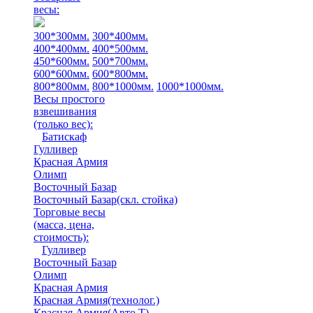
весы:
300*300мм.
300*400мм.
400*400мм.
400*500мм.
450*600мм.
500*700мм.
600*600мм.
600*800мм.
800*800мм.
800*1000мм.
1000*1000мм.
Весы простого
взвешивания
(только вес)
:
Батискаф
Гулливер
Красная Армия
Олимп
Восточный Базар
Восточный Базар(скл. стойка)
Торговые весы
(масса, цена,
стоимость)
:
Гулливер
Восточный Базар
Олимп
Красная Армия
Красная Армия(технолог.)
Красная Армия(Авто Т)