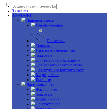
Главная
КАТАЛОГ
Напольные весы
Платформенные
Паллетные
Товарные
Простого взвешивания
Торговые
Для ветеринарных клиник
Для мелкого рогатого скота
Для крупного рогатого скота
Медицинские
Бытовые
Настольные весы
Фасовочные
Торговые
Медицинские
Лабораторные
Бытовые