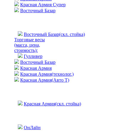
Красная Армия Супер
Восточный Базар
Восточный Базар(скл. стойка)
Торговые весы
(масса, цена,
стоимость)
:
Гулливер
Восточный Базар
Красная Армия
Красная Армия(технолог.)
Красная Армия(Авто Т)
Красная Армия(скл. стойка)
ОнЛайн