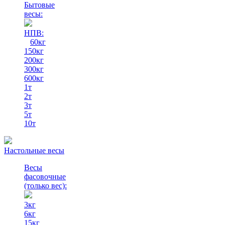
Бытовые
весы:
НПВ:
60кг
150кг
200кг
300кг
600кг
1т
2т
3т
5т
10т
Настольные весы
Весы
фасовочные
(только вес)
:
3кг
6кг
15кг