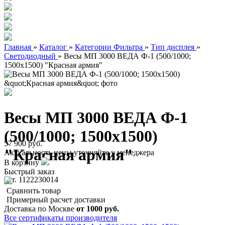
Главная
»
Каталог
»
Категории Фильтра
»
Тип дисплея
»
Светодиодный
»
Весы МП 3000 ВЕДА Ф-1 (500/1000;
1500х1500) "Красная армия"
Весы МП 3000 ВЕДА Ф-1
(500/1000; 1500х1500)
57 900 руб.
"Красная армия"
Актуальность цены уточняйте у менеджера
В корзину
Быстрый заказ
арт. 1122230014
Сравнить товар
Примерный расчет доставки
Доставка по Москве
от 1000 руб.
Все сертификаты производителя