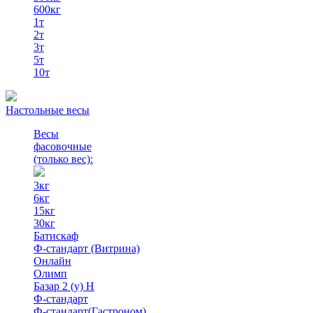
600кг
1т
2т
3т
5т
10т
Настольные весы
Весы
фасовочные
(только вес)
:
3кг
6кг
15кг
30кг
Батискаф
Ф-стандарт (Витрина)
Онлайн
Олимп
Базар 2 (у) Н
Ф-стандарт
Ф-стандарт(Гастроном)