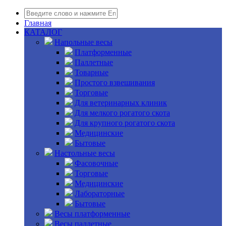
Главная
КАТАЛОГ
Напольные весы
Платформенные
Паллетные
Товарные
Простого взвешивания
Торговые
Для ветеринарных клиник
Для мелкого рогатого скота
Для крупного рогатого скота
Медицинские
Бытовые
Настольные весы
Фасовочные
Торговые
Медицинские
Лабораторные
Бытовые
Весы платформенные
Весы паллетные