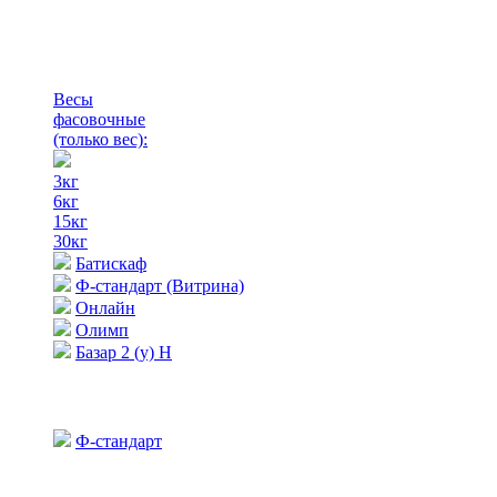
Весы
фасовочные
(только вес)
:
3кг
6кг
15кг
30кг
Батискаф
Ф-стандарт (Витрина)
Онлайн
Олимп
Базар 2 (у) Н
Ф-стандарт