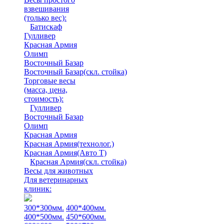
взвешивания
(только вес)
:
Батискаф
Гулливер
Красная Армия
Олимп
Восточный Базар
Восточный Базар(скл. стойка)
Торговые весы
(масса, цена,
стоимость)
:
Гулливер
Восточный Базар
Олимп
Красная Армия
Красная Армия(технолог.)
Красная Армия(Авто Т)
Красная Армия(скл. стойка)
Весы для животных
Для ветеринарных
клиник:
300*300мм.
400*400мм.
400*500мм.
450*600мм.