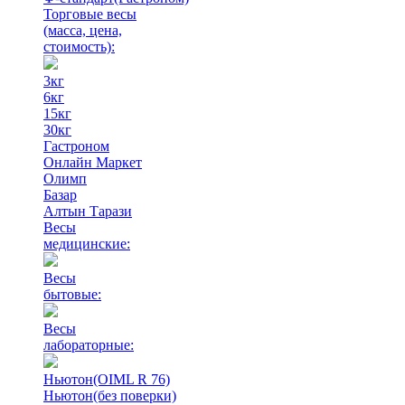
Торговые весы
(масса, цена,
стоимость)
:
3кг
6кг
15кг
30кг
Гастроном
Онлайн Маркет
Олимп
Базар
Алтын Тарази
Весы
медицинские:
Весы
бытовые:
Весы
лабораторные:
Ньютон(OIML R 76)
Ньютон(без поверки)