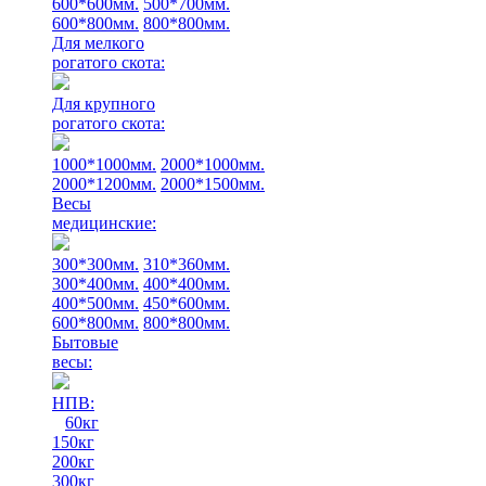
600*600мм.
500*700мм.
600*800мм.
800*800мм.
Для мелкого
рогатого скота:
Для крупного
рогатого скота:
1000*1000мм.
2000*1000мм.
2000*1200мм.
2000*1500мм.
Весы
медицинские:
300*300мм.
310*360мм.
300*400мм.
400*400мм.
400*500мм.
450*600мм.
600*800мм.
800*800мм.
Бытовые
весы:
НПВ:
60кг
150кг
200кг
300кг