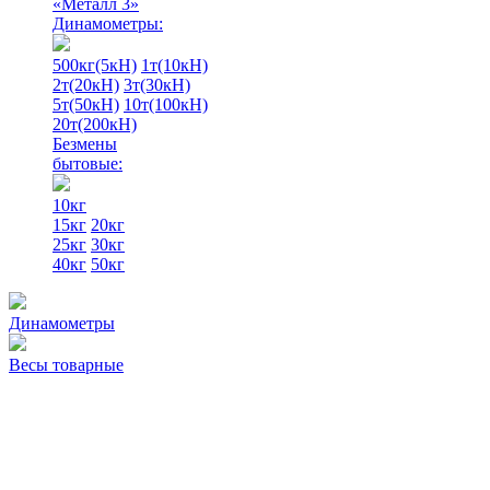
«Металл 3»
Динамометры:
500кг(5кН)
1т(10кН)
2т(20кН)
3т(30кН)
5т(50кН)
10т(100кН)
20т(200кН)
Безмены
бытовые:
10кг
15кг
20кг
25кг
30кг
40кг
50кг
Динамометры
Весы товарные