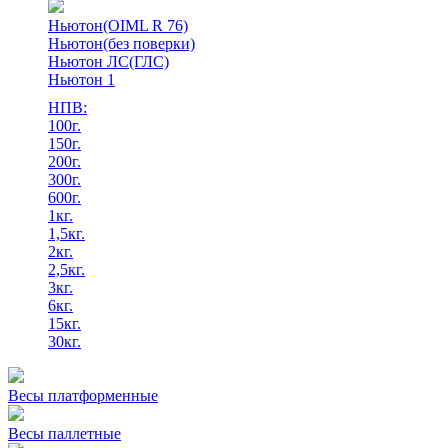
Ньютон(OIML R 76)
Ньютон(без поверки)
Ньютон ЛС(ГЛС)
Ньютон 1
НПВ:
100г.
150г.
200г.
300г.
600г.
1кг.
1,5кг.
2кг.
2,5кг.
3кг.
6кг.
15кг.
30кг.
Весы платформенные
Весы паллетные