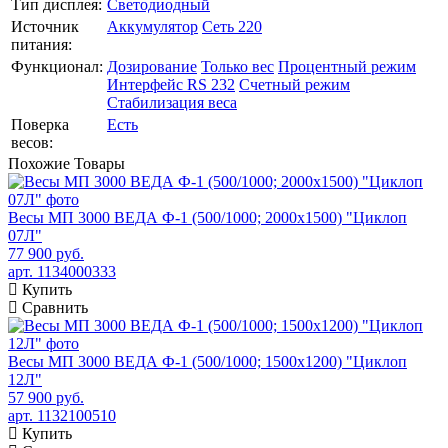
Тип дисплея:
Светодиодный
Источник
Аккумулятор
Сеть 220
питания:
Функционал:
Дозирование
Только вес
Процентный режим
Интерфейс RS 232
Счетный режим
Стабилизация веса
Поверка
Есть
весов:
Похожие
Товары
Весы МП 3000 ВЕДА Ф-1 (500/1000; 2000х1500) "Циклоп
07Л"
77 900 руб.
арт. 1134000333
Купить
Сравнить
Весы МП 3000 ВЕДА Ф-1 (500/1000; 1500х1200) "Циклоп
12Л"
57 900 руб.
арт. 1132100510
Купить