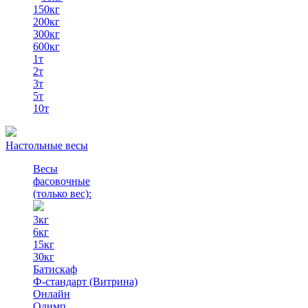
150кг
200кг
300кг
600кг
1т
2т
3т
5т
10т
Настольные весы
Весы
фасовочные
(только вес)
:
3кг
6кг
15кг
30кг
Батискаф
Ф-стандарт (Витрина)
Онлайн
Олимп