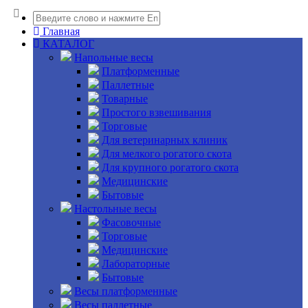
Главная
КАТАЛОГ
Напольные весы
Платформенные
Паллетные
Товарные
Простого взвешивания
Торговые
Для ветеринарных клиник
Для мелкого рогатого скота
Для крупного рогатого скота
Медицинские
Бытовые
Настольные весы
Фасовочные
Торговые
Медицинские
Лабораторные
Бытовые
Весы платформенные
Весы паллетные