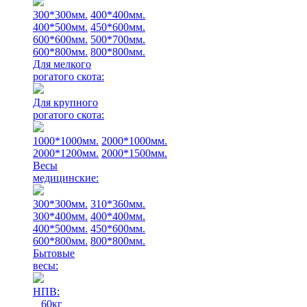
300*300мм.
400*400мм.
400*500мм.
450*600мм.
600*600мм.
500*700мм.
600*800мм.
800*800мм.
Для мелкого
рогатого скота:
Для крупного
рогатого скота:
1000*1000мм.
2000*1000мм.
2000*1200мм.
2000*1500мм.
Весы
медицинские:
300*300мм.
310*360мм.
300*400мм.
400*400мм.
400*500мм.
450*600мм.
600*800мм.
800*800мм.
Бытовые
весы:
НПВ:
60кг