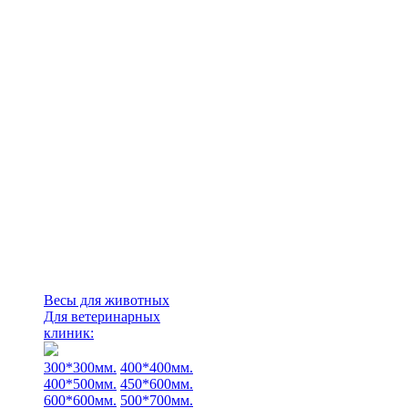
Весы для животных
Для ветеринарных
клиник:
300*300мм.
400*400мм.
400*500мм.
450*600мм.
600*600мм.
500*700мм.