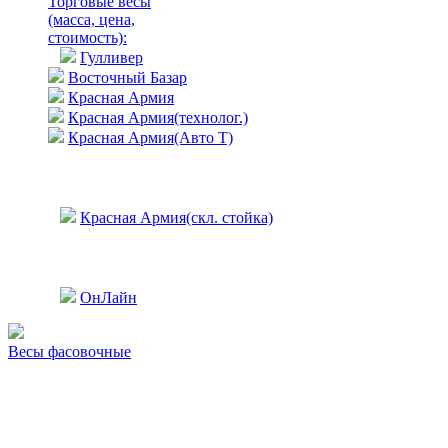
Торговые весы
(масса, цена,
стоимость)
:
Гулливер
Восточный Базар
Красная Армия
Красная Армия(технолог.)
Красная Армия(Авто Т)
Красная Армия(скл. стойка)
ОнЛайн
Весы фасовочные