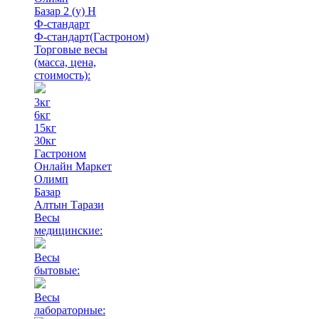
Базар 2 (у) Н
Ф-стандарт
Ф-стандарт(Гастроном)
Торговые весы
(масса, цена,
стоимость)
:
3кг
6кг
15кг
30кг
Гастроном
Онлайн Маркет
Олимп
Базар
Алтын Тарази
Весы
медицинские:
Весы
бытовые:
Весы
лабораторные: