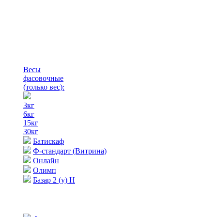
Весы
фасовочные
(только вес)
:
3кг
6кг
15кг
30кг
Батискаф
Ф-стандарт (Витрина)
Онлайн
Олимп
Базар 2 (у) Н