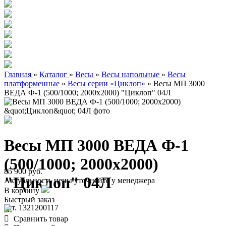
Главная
»
Каталог
»
Весы
»
Весы напольные
»
Весы
платформенные
»
Весы серии «Циклоп»
»
Весы МП 3000
ВЕДА Ф-1 (500/1000; 2000х2000) "Циклоп" 04Л
Весы МП 3000 ВЕДА Ф-1
(500/1000; 2000х2000)
85 900 руб.
"Циклоп" 04Л
Актуальность цены уточняйте у менеджера
В корзину
Быстрый заказ
арт. 1321200117
Сравнить товар