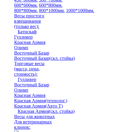
600*600мм.
600*800мм.
800*800мм.
800*1000мм.
1000*1000мм.
Весы простого
взвешивания
(только вес)
:
Батискаф
Гулливер
Красная Армия
Олимп
Восточный Базар
Восточный Базар(скл. стойка)
Торговые весы
(масса, цена,
стоимость)
:
Гулливер
Восточный Базар
Олимп
Красная Армия
Красная Армия(технолог.)
Красная Армия(Авто Т)
Красная Армия(скл. стойка)
Весы для животных
Для ветеринарных
клиник: