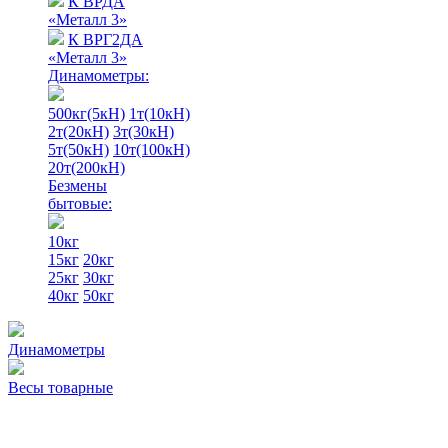
К ВРДА
«Металл 3»
К ВРГ2ДА
«Металл 3»
Динамометры:
500кг(5кН)
1т(10кН)
2т(20кН)
3т(30кН)
5т(50кН)
10т(100кН)
20т(200кН)
Безмены
бытовые:
10кг
15кг
20кг
25кг
30кг
40кг
50кг
Динамометры
Весы товарные