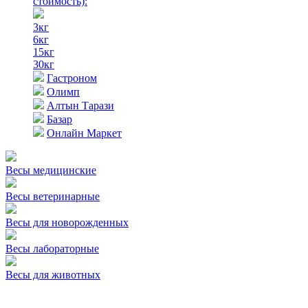
стоимость)
:
3кг
6кг
15кг
30кг
Гастроном
Олимп
Алтын Тарази
Базар
Онлайн Маркет
Весы медицинские
Весы ветеринарные
Весы для новорожденных
Весы лабораторные
Весы для животных