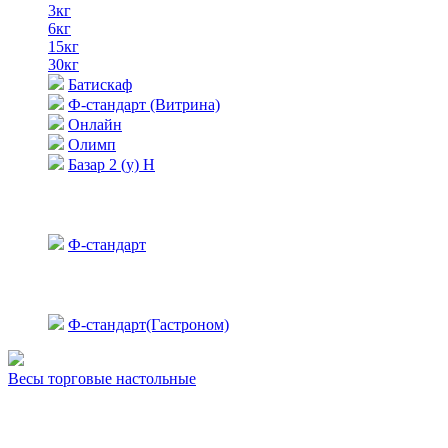
3кг
6кг
15кг
30кг
Батискаф
Ф-стандарт (Витрина)
Онлайн
Олимп
Базар 2 (у) Н
Ф-стандарт
Ф-стандарт(Гастроном)
Весы торговые настольные