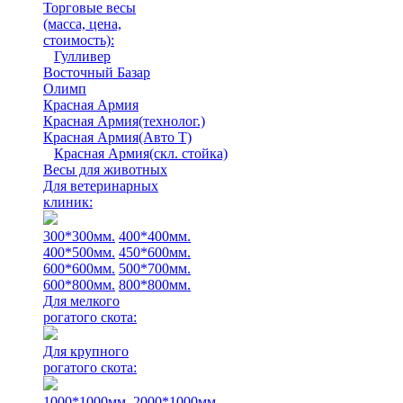
Торговые весы
(масса, цена,
стоимость)
:
Гулливер
Восточный Базар
Олимп
Красная Армия
Красная Армия(технолог.)
Красная Армия(Авто Т)
Красная Армия(скл. стойка)
Весы для животных
Для ветеринарных
клиник:
300*300мм.
400*400мм.
400*500мм.
450*600мм.
600*600мм.
500*700мм.
600*800мм.
800*800мм.
Для мелкого
рогатого скота:
Для крупного
рогатого скота:
1000*1000мм.
2000*1000мм.