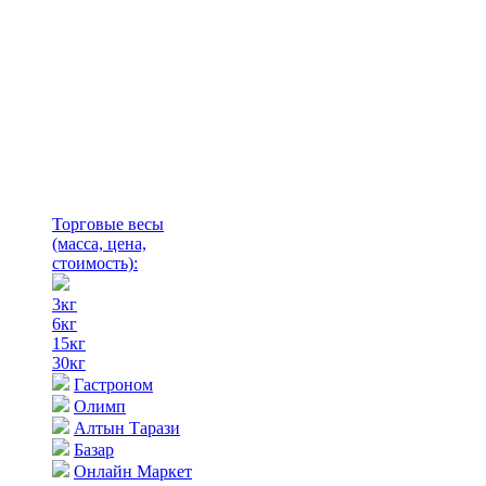
Торговые весы
(масса, цена,
стоимость)
:
3кг
6кг
15кг
30кг
Гастроном
Олимп
Алтын Тарази
Базар
Онлайн Маркет