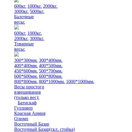
600кг.
1000кг.
2000кг.
3000кг.
5000кг.
Балочные
весы:
600кг.
1000кг.
2000кг.
3000кг.
Товарные
весы:
300*300мм.
300*400мм.
400*400мм.
400*500мм.
450*600мм.
500*700мм.
600*600мм.
600*800мм.
800*800мм.
800*1000мм.
1000*1000мм.
Весы простого
взвешивания
(только вес)
:
Батискаф
Гулливер
Красная Армия
Олимп
Восточный Базар
Восточный Базар(скл. стойка)