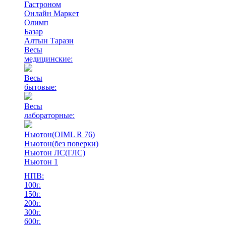
Гастроном
Онлайн Маркет
Олимп
Базар
Алтын Тарази
Весы
медицинские:
Весы
бытовые:
Весы
лабораторные:
Ньютон(OIML R 76)
Ньютон(без поверки)
Ньютон ЛС(ГЛС)
Ньютон 1
НПВ:
100г.
150г.
200г.
300г.
600г.