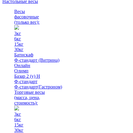
Настольные весы
Весы
фасовочные
(только вес)
:
3кг
6кг
15кг
30кг
Батискаф
Ф-стандарт (Витрина)
Онлайн
Олимп
Базар 2 (у) Н
Ф-стандарт
Ф-стандарт(Гастроном)
Торговые весы
(масса, цена,
стоимость)
:
3кг
6кг
15кг
30кг