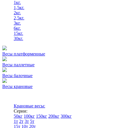
1кг.
1,5кг.
2кг.
2,5кг.
3кг.
6кг.
15кг.
30кг.
Весы платформенные
Весы паллетные
Весы балочные
Весы крановые
Крановые весы:
Серии:
50кг
100кг
150кг
200кг
300кг
1т
2т
3т
5т
15т
10т
20т