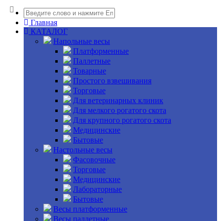
Главная
КАТАЛОГ
Напольные весы
Платформенные
Паллетные
Товарные
Простого взвешивания
Торговые
Для ветеринарных клиник
Для мелкого рогатого скота
Для крупного рогатого скота
Медицинские
Бытовые
Настольные весы
Фасовочные
Торговые
Медицинские
Лабораторные
Бытовые
Весы платформенные
Весы паллетные