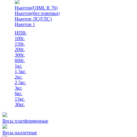
Ньютон(OIML R 76)
Ньютон(без поверки)
Ньютон ЛС(ГЛС)
Ньютон 1
НПВ:
100г.
150г.
200г.
300г.
600г.
1кг.
1,5кг.
2кг.
2,5кг.
3кг.
6кг.
15кг.
30кг.
Весы платформенные
Весы паллетные