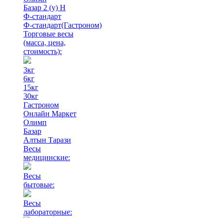
Базар 2 (у) Н
Ф-стандарт
Ф-стандарт(Гастроном)
Торговые весы
(масса, цена,
стоимость)
:
3кг
6кг
15кг
30кг
Гастроном
Онлайн Маркет
Олимп
Базар
Алтын Тарази
Весы
медицинские:
Весы
бытовые:
Весы
лабораторные: