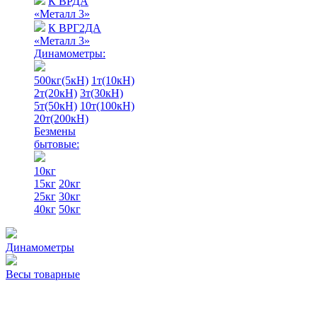
К ВРДА
«Металл 3»
К ВРГ2ДА
«Металл 3»
Динамометры:
500кг(5кН)
1т(10кН)
2т(20кН)
3т(30кН)
5т(50кН)
10т(100кН)
20т(200кН)
Безмены
бытовые:
10кг
15кг
20кг
25кг
30кг
40кг
50кг
Динамометры
Весы товарные