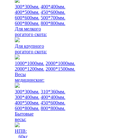
300*300мм.
400*400мм.
400*500мм.
450*600мм.
600*600мм.
500*700мм.
600*800мм.
800*800мм.
Для мелкого
рогатого скота:
Для крупного
рогатого скота:
1000*1000мм.
2000*1000мм.
2000*1200мм.
2000*1500мм.
Весы
медицинские:
300*300мм.
310*360мм.
300*400мм.
400*400мм.
400*500мм.
450*600мм.
600*800мм.
800*800мм.
Бытовые
весы:
НПВ:
60кг