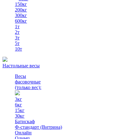
150кг
200кг
300кг
600кг
1т
2т
3т
5т
10т
Настольные весы
Весы
фасовочные
(только вес)
:
3кг
6кг
15кг
30кг
Батискаф
Ф-стандарт (Витрина)
Онлайн
Олимп