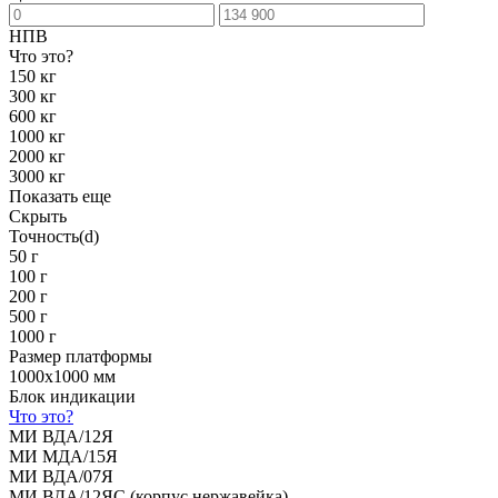
НПВ
Что это?
150 кг
300 кг
600 кг
1000 кг
2000 кг
3000 кг
Показать еще
Скрыть
Точность(d)
50 г
100 г
200 г
500 г
1000 г
Размер платформы
1000х1000 мм
Блок индикации
Что это?
МИ ВДА/12Я
МИ МДА/15Я
МИ ВДА/07Я
МИ ВДА/12ЯС (корпус нержавейка)