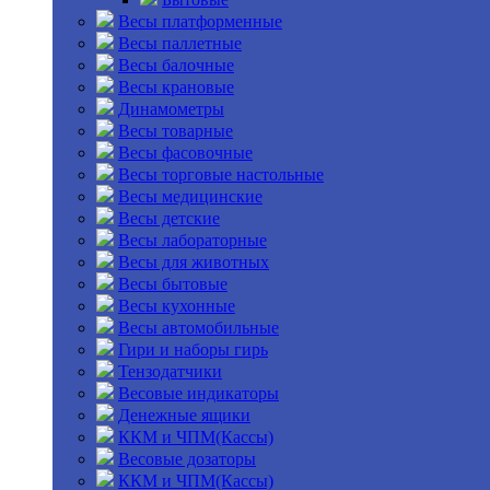
Весы платформенные
Весы паллетные
Весы балочные
Весы крановые
Динамометры
Весы товарные
Весы фасовочные
Весы торговые настольные
Весы медицинские
Весы детские
Весы лабораторные
Весы для животных
Весы бытовые
Весы кухонные
Весы автомобильные
Гири и наборы гирь
Тензодатчики
Весовые индикаторы
Денежные ящики
ККМ и ЧПМ(Кассы)
Весовые дозаторы
ККМ и ЧПМ(Кассы)