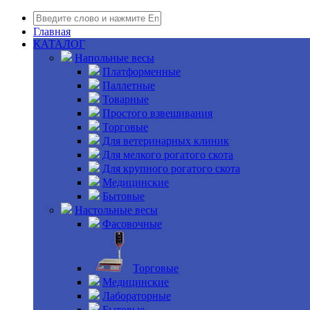
Главная
КАТАЛОГ
Напольные весы
Платформенные
Паллетные
Товарные
Простого взвешивания
Торговые
Для ветеринарных клиник
Для мелкого рогатого скота
Для крупного рогатого скота
Медицинские
Бытовые
Настольные весы
Фасовочные
Торговые
Медицинские
Лабораторные
Бытовые