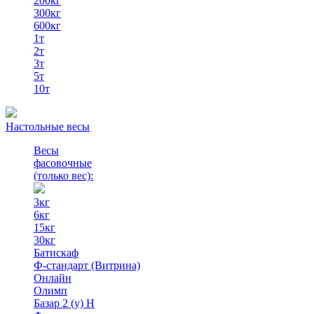
200кг
300кг
600кг
1т
2т
3т
5т
10т
Настольные весы
Весы
фасовочные
(только вес)
:
3кг
6кг
15кг
30кг
Батискаф
Ф-стандарт (Витрина)
Онлайн
Олимп
Базар 2 (у) Н