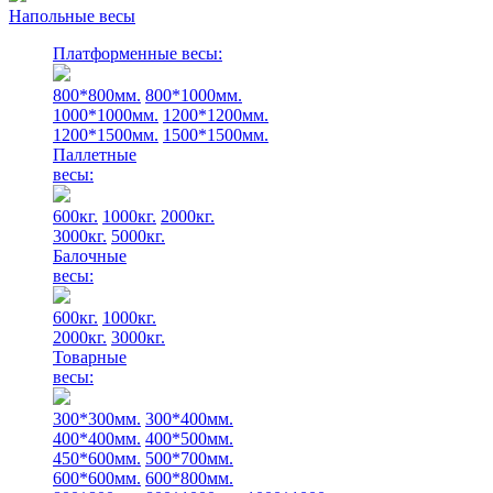
Напольные весы
Платформенные весы:
800*800мм.
800*1000мм.
1000*1000мм.
1200*1200мм.
1200*1500мм.
1500*1500мм.
Паллетные
весы:
600кг.
1000кг.
2000кг.
3000кг.
5000кг.
Балочные
весы:
600кг.
1000кг.
2000кг.
3000кг.
Товарные
весы:
300*300мм.
300*400мм.
400*400мм.
400*500мм.
450*600мм.
500*700мм.
600*600мм.
600*800мм.