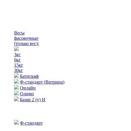
Весы
фасовочные
(только вес)
:
3кг
6кг
15кг
30кг
Батискаф
Ф-стандарт (Витрина)
Онлайн
Олимп
Базар 2 (у) Н
Ф-стандарт