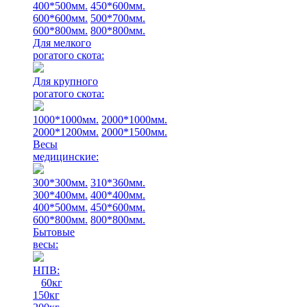
400*500мм.
450*600мм.
600*600мм.
500*700мм.
600*800мм.
800*800мм.
Для мелкого
рогатого скота:
Для крупного
рогатого скота:
1000*1000мм.
2000*1000мм.
2000*1200мм.
2000*1500мм.
Весы
медицинские:
300*300мм.
310*360мм.
300*400мм.
400*400мм.
400*500мм.
450*600мм.
600*800мм.
800*800мм.
Бытовые
весы:
НПВ:
60кг
150кг