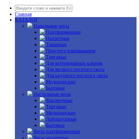
Главная
КАТАЛОГ
Напольные весы
Платформенные
Паллетные
Товарные
Простого взвешивания
Торговые
Для ветеринарных клиник
Для мелкого рогатого скота
Для крупного рогатого скота
Медицинские
Бытовые
Настольные весы
Фасовочные
Торговые
Медицинские
Лабораторные
Бытовые
Весы платформенные
Весы паллетные