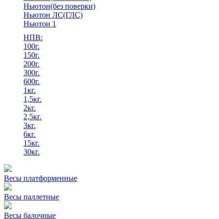
Ньютон(без поверки)
Ньютон ЛС(ГЛС)
Ньютон 1
НПВ:
100г.
150г.
200г.
300г.
600г.
1кг.
1,5кг.
2кг.
2,5кг.
3кг.
6кг.
15кг.
30кг.
Весы платформенные
Весы паллетные
Весы балочные