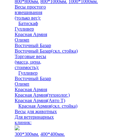
800*800мм.
800*1000мм.
1000*1000мм.
Весы простого
взвешивания
(только вес)
:
Батискаф
Гулливер
Красная Армия
Олимп
Восточный Базар
Восточный Базар(скл. стойка)
Торговые весы
(масса, цена,
стоимость)
:
Гулливер
Восточный Базар
Олимп
Красная Армия
Красная Армия(технолог.)
Красная Армия(Авто Т)
Красная Армия(скл. стойка)
Весы для животных
Для ветеринарных
клиник:
300*300мм.
400*400мм.