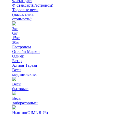
Ф-стандарт
Ф-стандарт(Гастроном)
Торговые весы
(масса, цена,
стоимость)
:
3кг
6кг
15кг
30кг
Гастроном
Онлайн Маркет
Олимп
Базар
Алтын Тарази
Весы
медицинские:
Весы
бытовые:
Весы
лабораторные:
Ньютон(OIML R 76)