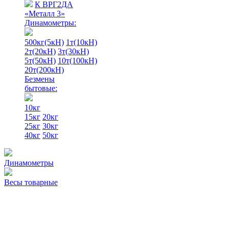
К ВРГ2ДА
«Металл 3»
Динамометры:
500кг(5кН)
1т(10кН)
2т(20кН)
3т(30кН)
5т(50кН)
10т(100кН)
20т(200кН)
Безмены
бытовые:
10кг
15кг
20кг
25кг
30кг
40кг
50кг
Динамометры
Весы товарные