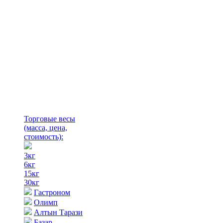
Торговые весы
(масса, цена,
стоимость)
:
3кг
6кг
15кг
30кг
Гастроном
Олимп
Алтын Тарази
Базар