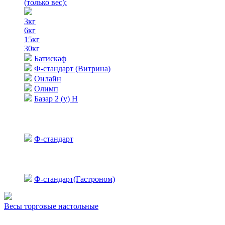
(только вес)
:
3кг
6кг
15кг
30кг
Батискаф
Ф-стандарт (Витрина)
Онлайн
Олимп
Базар 2 (у) Н
Ф-стандарт
Ф-стандарт(Гастроном)
Весы торговые настольные