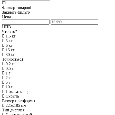
Фильтр товаров
Закрыть фильтр
Цена
НПВ
Что это?
1.5 кг
3 кг
6 кг
15 кг
30 кг
Точность(d)
0.2 г
0.5 г
1 г
2 г
5 г
10 г
Показать еще
Скрыть
Размер платформы
225х185 мм
Тип дисплея
Светодиодный