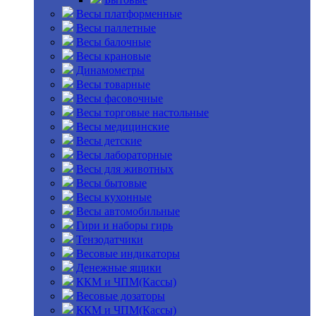
Весы платформенные
Весы паллетные
Весы балочные
Весы крановые
Динамометры
Весы товарные
Весы фасовочные
Весы торговые настольные
Весы медицинские
Весы детские
Весы лабораторные
Весы для животных
Весы бытовые
Весы кухонные
Весы автомобильные
Гири и наборы гирь
Тензодатчики
Весовые индикаторы
Денежные ящики
ККМ и ЧПМ(Кассы)
Весовые дозаторы
ККМ и ЧПМ(Кассы)