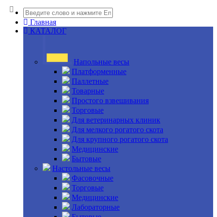
Главная
КАТАЛОГ
Напольные весы
Платформенные
Паллетные
Товарные
Простого взвешивания
Торговые
Для ветеринарных клиник
Для мелкого рогатого скота
Для крупного рогатого скота
Медицинские
Бытовые
Настольные весы
Фасовочные
Торговые
Медицинские
Лабораторные
Бытовые