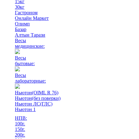
15кг
30кг
Гастроном
Онлайн Маркет
Олимп
Базар
Алтын Тарази
Весы
медицинские:
Весы
бытовые:
Весы
лабораторные:
Ньютон(OIML R 76)
Ньютон(без поверки)
Ньютон ЛС(ГЛС)
Ньютон 1
НПВ:
100г.
150г.
200г.