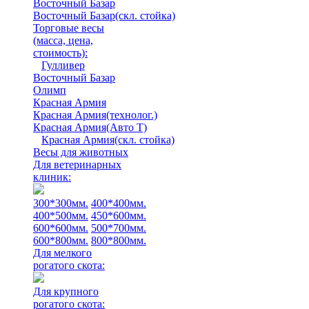
Восточный Базар
Восточный Базар(скл. стойка)
Торговые весы
(масса, цена,
стоимость)
:
Гулливер
Восточный Базар
Олимп
Красная Армия
Красная Армия(технолог.)
Красная Армия(Авто Т)
Красная Армия(скл. стойка)
Весы для животных
Для ветеринарных
клиник:
300*300мм.
400*400мм.
400*500мм.
450*600мм.
600*600мм.
500*700мм.
600*800мм.
800*800мм.
Для мелкого
рогатого скота:
Для крупного
рогатого скота: