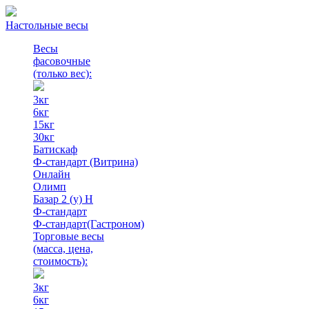
Настольные весы
Весы
фасовочные
(только вес)
:
3кг
6кг
15кг
30кг
Батискаф
Ф-стандарт (Витрина)
Онлайн
Олимп
Базар 2 (у) Н
Ф-стандарт
Ф-стандарт(Гастроном)
Торговые весы
(масса, цена,
стоимость)
:
3кг
6кг