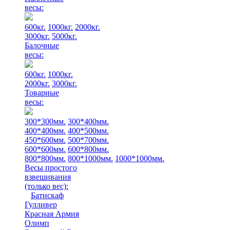
весы:
600кг.
1000кг.
2000кг.
3000кг.
5000кг.
Балочные
весы:
600кг.
1000кг.
2000кг.
3000кг.
Товарные
весы:
300*300мм.
300*400мм.
400*400мм.
400*500мм.
450*600мм.
500*700мм.
600*600мм.
600*800мм.
800*800мм.
800*1000мм.
1000*1000мм.
Весы простого
взвешивания
(только вес)
:
Батискаф
Гулливер
Красная Армия
Олимп