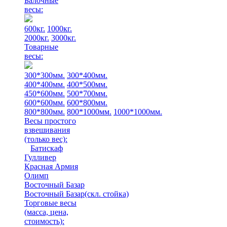
Балочные
весы:
600кг.
1000кг.
2000кг.
3000кг.
Товарные
весы:
300*300мм.
300*400мм.
400*400мм.
400*500мм.
450*600мм.
500*700мм.
600*600мм.
600*800мм.
800*800мм.
800*1000мм.
1000*1000мм.
Весы простого
взвешивания
(только вес)
:
Батискаф
Гулливер
Красная Армия
Олимп
Восточный Базар
Восточный Базар(скл. стойка)
Торговые весы
(масса, цена,
стоимость)
: