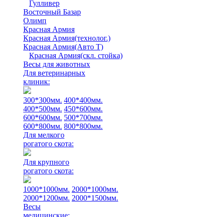
Гулливер
Восточный Базар
Олимп
Красная Армия
Красная Армия(технолог.)
Красная Армия(Авто Т)
Красная Армия(скл. стойка)
Весы для животных
Для ветеринарных
клиник:
300*300мм.
400*400мм.
400*500мм.
450*600мм.
600*600мм.
500*700мм.
600*800мм.
800*800мм.
Для мелкого
рогатого скота:
Для крупного
рогатого скота:
1000*1000мм.
2000*1000мм.
2000*1200мм.
2000*1500мм.
Весы
медицинские: