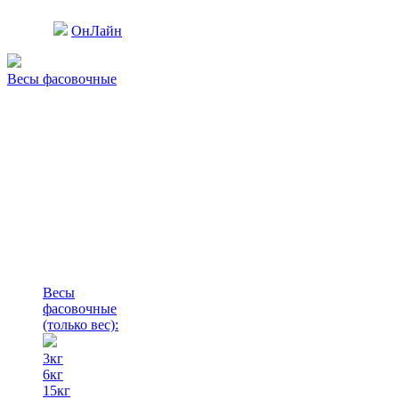
ОнЛайн
Весы фасовочные
Весы
фасовочные
(только вес)
:
3кг
6кг
15кг