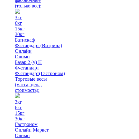
фасовочные
(только вес)
:
3кг
6кг
15кг
30кг
Батискаф
Ф-стандарт (Витрина)
Онлайн
Олимп
Базар 2 (у) Н
Ф-стандарт
Ф-стандарт(Гастроном)
Торговые весы
(масса, цена,
стоимость)
:
3кг
6кг
15кг
30кг
Гастроном
Онлайн Маркет
Олимп