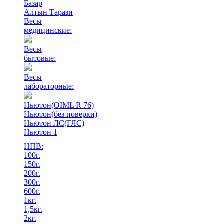
Базар
Алтын Тарази
Весы
медицинские:
Весы
бытовые:
Весы
лабораторные:
Ньютон(OIML R 76)
Ньютон(без поверки)
Ньютон ЛС(ГЛС)
Ньютон 1
НПВ:
100г.
150г.
200г.
300г.
600г.
1кг.
1,5кг.
2кг.