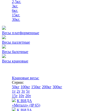
2,5кг.
3кг.
6кг.
15кг.
30кг.
Весы платформенные
Весы паллетные
Весы балочные
Весы крановые
Крановые весы:
Серии:
50кг
100кг
150кг
200кг
300кг
1т
2т
3т
5т
15т
10т
20т
К ВИДА
«Металл» (IP 65)
К ВИДА