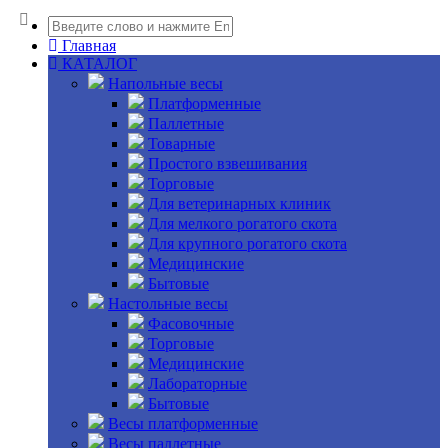
Главная
КАТАЛОГ
Напольные весы
Платформенные
Паллетные
Товарные
Простого взвешивания
Торговые
Для ветеринарных клиник
Для мелкого рогатого скота
Для крупного рогатого скота
Медицинские
Бытовые
Настольные весы
Фасовочные
Торговые
Медицинские
Лабораторные
Бытовые
Весы платформенные
Весы паллетные