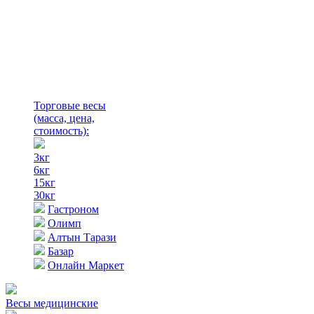
Торговые весы
(масса, цена,
стоимость)
:
3кг
6кг
15кг
30кг
Гастроном
Олимп
Алтын Тарази
Базар
Онлайн Маркет
Весы медицинские