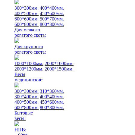
300*300мм.
400*400мм.
400*500мм.
450*600мм.
600*600мм.
500*700мм.
600*800мм.
800*800мм.
Для мелкого
рогатого скота:
Для крупного
рогатого скота:
1000*1000мм.
2000*1000мм.
2000*1200мм.
2000*1500мм.
Весы
медицинские:
300*300мм.
310*360мм.
300*400мм.
400*400мм.
400*500мм.
450*600мм.
600*800мм.
800*800мм.
Бытовые
весы:
НПВ: