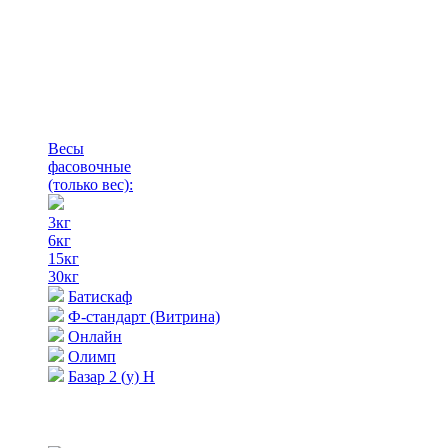
Весы
фасовочные
(только вес)
:
3кг
6кг
15кг
30кг
Батискаф
Ф-стандарт (Витрина)
Онлайн
Олимп
Базар 2 (у) Н