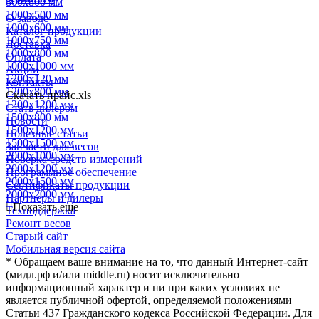
800х800 мм
1000х500 мм
О заводе
1000х600 мм
Каталог продукции
1000х750 мм
Доставка
1000х800 мм
Оплата
1000х1000 мм
Акции
1200х120 мм
Контакты
1200х800 мм
Скачать прайс.xls
1200х1200 мм
Стать дилером
1500х800 мм
Новости
1500х1200 мм
Полезные статьи
1500х1500 мм
Запчасти для весов
2000х1000 мм
Поверка средств измерений
2000х1200 мм
Программное обеспечение
2000х1500 мм
Сертификаты продукции
2000х2000 мм
Партнеры и дилеры
Показать еще
Техподдержка
Ремонт весов
Старый сайт
Мобильная версия сайта
* Обращаем ваше внимание на то, что данный Интернет-сайт
(мидл.рф и/или middle.ru) носит исключительно
информационный характер и ни при каких условиях не
является публичной офертой, определяемой положениями
Статьи 437 Гражданского кодекса Российской Федерации. Для