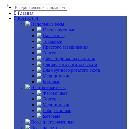
Главная
КАТАЛОГ
Напольные весы
Платформенные
Паллетные
Товарные
Простого взвешивания
Торговые
Для ветеринарных клиник
Для мелкого рогатого скота
Для крупного рогатого скота
Медицинские
Бытовые
Настольные весы
Фасовочные
Торговые
Медицинские
Лабораторные
Бытовые
Весы платформенные
Весы паллетные