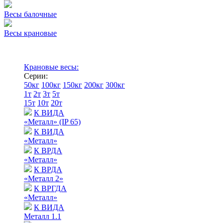
Весы балочные
Весы крановые
Крановые весы:
Серии:
50кг
100кг
150кг
200кг
300кг
1т
2т
3т
5т
15т
10т
20т
К ВИДА
«Металл» (IP 65)
К ВИДА
«Металл»
К ВРДА
«Металл»
К ВРДА
«Металл 2»
К ВРГДА
«Металл»
К ВИДА
Металл 1.1