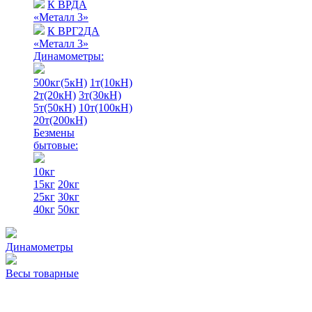
К ВРДА
«Металл 3»
К ВРГ2ДА
«Металл 3»
Динамометры:
500кг(5кН)
1т(10кН)
2т(20кН)
3т(30кН)
5т(50кН)
10т(100кН)
20т(200кН)
Безмены
бытовые:
10кг
15кг
20кг
25кг
30кг
40кг
50кг
Динамометры
Весы товарные