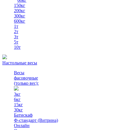
60кг
150кг
200кг
300кг
600кг
1т
2т
3т
5т
10т
Настольные весы
Весы
фасовочные
(только вес)
:
3кг
6кг
15кг
30кг
Батискаф
Ф-стандарт (Витрина)
Онлайн