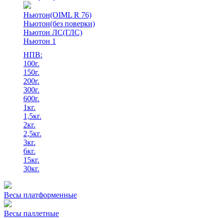
Ньютон(OIML R 76)
Ньютон(без поверки)
Ньютон ЛС(ГЛС)
Ньютон 1
НПВ:
100г.
150г.
200г.
300г.
600г.
1кг.
1,5кг.
2кг.
2,5кг.
3кг.
6кг.
15кг.
30кг.
Весы платформенные
Весы паллетные