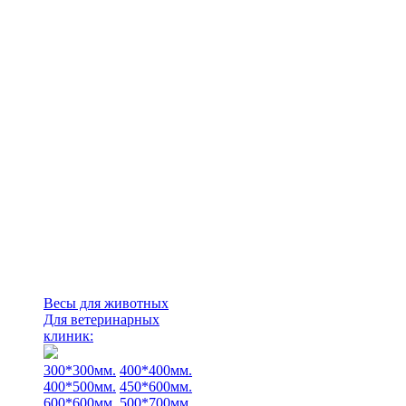
Весы для животных
Для ветеринарных
клиник:
300*300мм.
400*400мм.
400*500мм.
450*600мм.
600*600мм.
500*700мм.