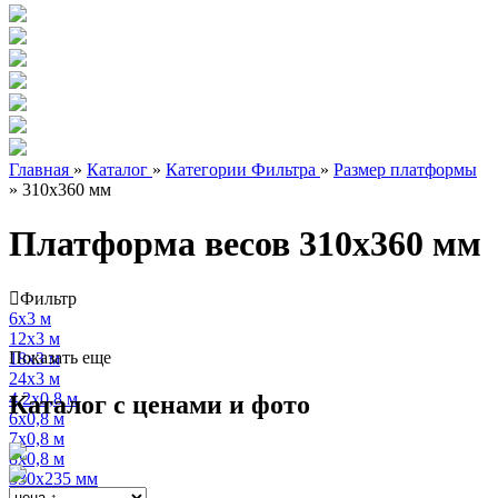
Главная
»
Каталог
»
Категории Фильтра
»
Размер платформы
»
310х360 мм
Платформа весов 310х360 мм
Фильтр
6х3 м
12х3 м
Показать еще
18х3 м
24х3 м
4,2х0,8 м
Каталог с ценами и фото
6х0,8 м
7х0,8 м
8х0,8 м
330х235 мм