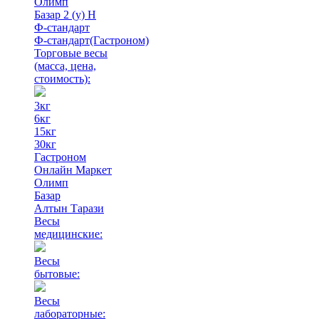
Олимп
Базар 2 (у) Н
Ф-стандарт
Ф-стандарт(Гастроном)
Торговые весы
(масса, цена,
стоимость)
:
3кг
6кг
15кг
30кг
Гастроном
Онлайн Маркет
Олимп
Базар
Алтын Тарази
Весы
медицинские:
Весы
бытовые:
Весы
лабораторные: