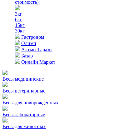
стоимость)
:
3кг
6кг
15кг
30кг
Гастроном
Олимп
Алтын Тарази
Базар
Онлайн Маркет
Весы медицинские
Весы ветеринарные
Весы для новорожденных
Весы лабораторные
Весы для животных