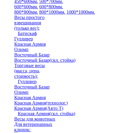
450*600мм.
500*700мм.
600*600мм.
600*800мм.
800*800мм.
800*1000мм.
1000*1000мм.
Весы простого
взвешивания
(только вес)
:
Батискаф
Гулливер
Красная Армия
Олимп
Восточный Базар
Восточный Базар(скл. стойка)
Торговые весы
(масса, цена,
стоимость)
:
Гулливер
Восточный Базар
Олимп
Красная Армия
Красная Армия(технолог.)
Красная Армия(Авто Т)
Красная Армия(скл. стойка)
Весы для животных
Для ветеринарных
клиник: