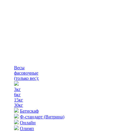
Весы
фасовочные
(только вес)
:
3кг
6кг
15кг
30кг
Батискаф
Ф-стандарт (Витрина)
Онлайн
Олимп