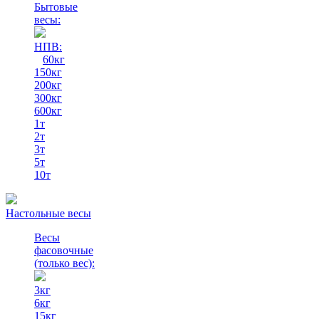
Бытовые
весы:
НПВ:
60кг
150кг
200кг
300кг
600кг
1т
2т
3т
5т
10т
Настольные весы
Весы
фасовочные
(только вес)
:
3кг
6кг
15кг