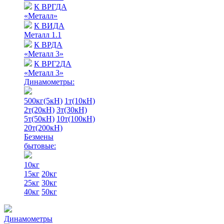
К ВРГДА
«Металл»
К ВИДА
Металл 1.1
К ВРДА
«Металл 3»
К ВРГ2ДА
«Металл 3»
Динамометры:
500кг(5кН)
1т(10кН)
2т(20кН)
3т(30кН)
5т(50кН)
10т(100кН)
20т(200кН)
Безмены
бытовые:
10кг
15кг
20кг
25кг
30кг
40кг
50кг
Динамометры