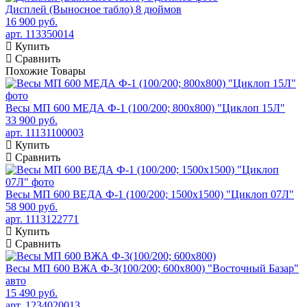
Дисплей (Выносное табло) 8 дюймов
16 900 руб.
арт. 113350014
Купить
Сравнить
Похожие
Товары
Весы МП 600 МЕДА Ф-1 (100/200; 800х800) "Циклоп 15Л"
33 900 руб.
арт. 11131100003
Купить
Сравнить
Весы МП 600 ВЕДА Ф-1 (100/200; 1500х1500) "Циклоп 07Л"
58 900 руб.
арт. 1113122771
Купить
Сравнить
Весы МП 600 ВЖА Ф-3(100/200; 600х800) "Восточный Базар"
авто
15 490 руб.
арт. 1234020013