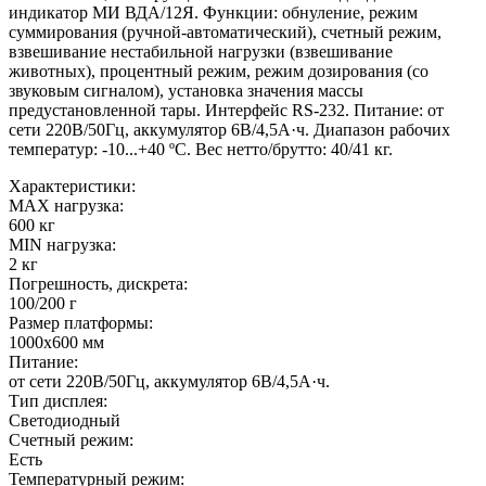
индикатор МИ ВДА/12Я. Функции: обнуление, режим
суммирования (ручной-автоматический), счетный режим,
взвешивание нестабильной нагрузки (взвешивание
животных), процентный режим, режим дозирования (со
звуковым сигналом), установка значения массы
предустановленной тары. Интерфейс RS-232. Питание: от
сети 220В/50Гц, аккумулятор 6В/4,5А·ч. Диапазон рабочих
температур: -10...+40 ºС. Вес нетто/брутто: 40/41 кг.
Характеристики:
MAX нагрузка:
600 кг
MIN нагрузка:
2 кг
Погрешность, дискрета:
100/200 г
Размер платформы:
1000х600 мм
Питание:
от сети 220В/50Гц, аккумулятор 6В/4,5А·ч.
Тип дисплея:
Светодиодный
Счетный режим:
Есть
Температурный режим: