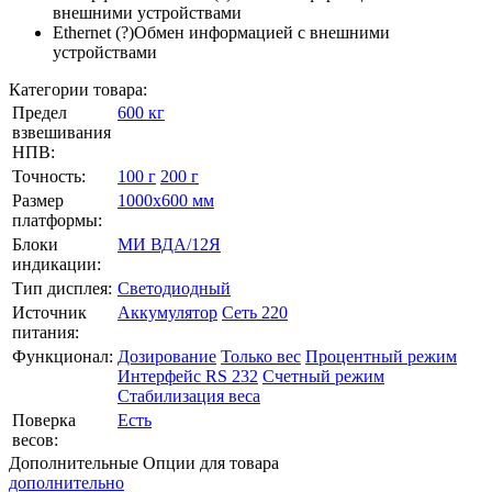
внешними устройствами
Ethernet
(?)
Обмен информацией с внешними
устройствами
Категории товара:
Предел
600 кг
взвешивания
НПВ:
Точность:
100 г
200 г
Размер
1000х600 мм
платформы:
Блоки
МИ ВДА/12Я
индикации:
Тип дисплея:
Светодиодный
Источник
Аккумулятор
Сеть 220
питания:
Функционал:
Дозирование
Только вес
Процентный режим
Интерфейс RS 232
Счетный режим
Стабилизация веса
Поверка
Есть
весов:
Дополнительные
Опции для товара
дополнительно