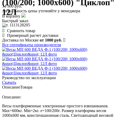
(100/200; 1000х600) "Циклоп"
34 900 руб.
12Л
Актуальность цены уточняйте у менеджера
В корзину
Быстрый заказ
арт. 1113128205
Сравнить товар
Примерный расчет доставки
Доставка по Москве
от 1000 руб.
Все сертификаты производителя
Руководство по эксплуатации
Скачать
Описание
Товара
Описание:
Весы платформенные электронные простого взвешивания.
Мах=600кг. Min=2кг. е=100/200г. Размер платформы весов
1000х600 мм, конструкционная сталь. Светодиодный весовой