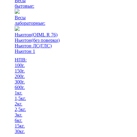
Весы
бытовые:
Весы
лабораторные:
Ньютон(OIML R 76)
Ньютон(без поверки)
Ньютон ЛС(ГЛС)
Ньютон 1
НПВ:
100г.
150г.
200г.
300г.
600г.
1кг.
1,5кг.
2кг.
2,5кг.
3кг.
6кг.
15кг.
30кг.