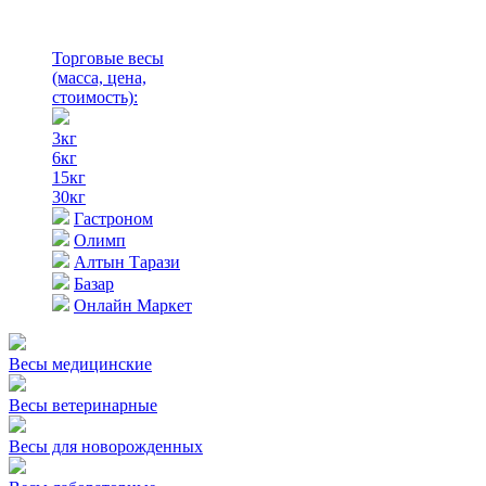
Торговые весы
(масса, цена,
стоимость)
:
3кг
6кг
15кг
30кг
Гастроном
Олимп
Алтын Тарази
Базар
Онлайн Маркет
Весы медицинские
Весы ветеринарные
Весы для новорожденных