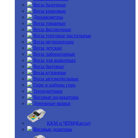
Весы балочные
Весы крановые
Динамометры
Весы товарные
Весы фасовочные
Весы торговые настольные
Весы медицинские
Весы детские
Весы лабораторные
Весы для животных
Весы бытовые
Весы кухонные
Весы автомобильные
Гири и наборы гирь
Тензодатчики
Весовые индикаторы
Денежные ящики
ККМ и ЧПМ(Кассы)
Весовые дозаторы