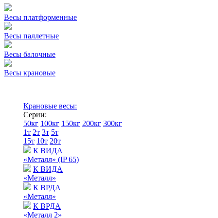
Весы платформенные
Весы паллетные
Весы балочные
Весы крановые
Крановые весы:
Серии:
50кг
100кг
150кг
200кг
300кг
1т
2т
3т
5т
15т
10т
20т
К ВИДА
«Металл» (IP 65)
К ВИДА
«Металл»
К ВРДА
«Металл»
К ВРДА
«Металл 2»