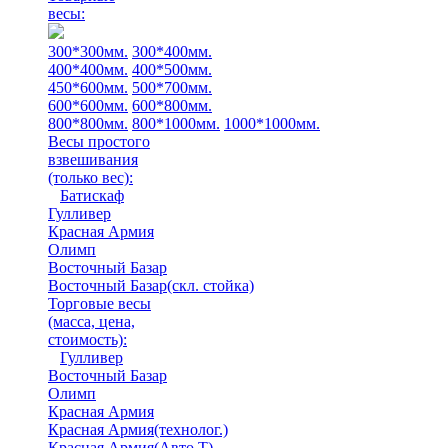
весы:
300*300мм.
300*400мм.
400*400мм.
400*500мм.
450*600мм.
500*700мм.
600*600мм.
600*800мм.
800*800мм.
800*1000мм.
1000*1000мм.
Весы простого
взвешивания
(только вес)
:
Батискаф
Гулливер
Красная Армия
Олимп
Восточный Базар
Восточный Базар(скл. стойка)
Торговые весы
(масса, цена,
стоимость)
:
Гулливер
Восточный Базар
Олимп
Красная Армия
Красная Армия(технолог.)
Красная Армия(Авто Т)