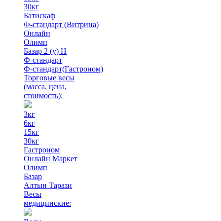
30кг
Батискаф
Ф-стандарт (Витрина)
Онлайн
Олимп
Базар 2 (у) Н
Ф-стандарт
Ф-стандарт(Гастроном)
Торговые весы
(масса, цена,
стоимость)
:
3кг
6кг
15кг
30кг
Гастроном
Онлайн Маркет
Олимп
Базар
Алтын Тарази
Весы
медицинские: