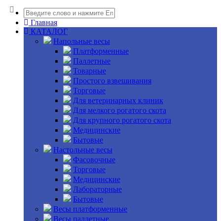
Главная
КАТАЛОГ
Напольные весы
Платформенные
Паллетные
Товарные
Простого взвешивания
Торговые
Для ветеринарных клиник
Для мелкого рогатого скота
Для крупного рогатого скота
Медицинские
Бытовые
Настольные весы
Фасовочные
Торговые
Медицинские
Лабораторные
Бытовые
Весы платформенные
Весы паллетные